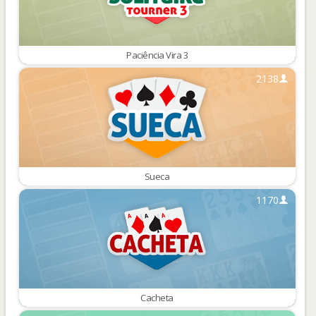
Paciência Vira 3
2138
Sueca
1170
Cacheta