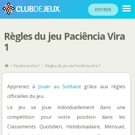
ENTRER
Règles du jeu Paciência Vira
CLASSEMENTS
1
TOURNOIS
COMMUNAUTÉ
Paciência Vira 1
Règles du jeu de Paciência Vira 1
AIDE
PASSEPORT
Apprenez à
Jouer au Solitaire
grâce aux règles
!
officielles du jeu.
JOUER
Le jeu se joue individuellement dans une
compétition pour votre position dans les
Langue du site
Classements Quotidien, Hebdomadaire, Mensuel,