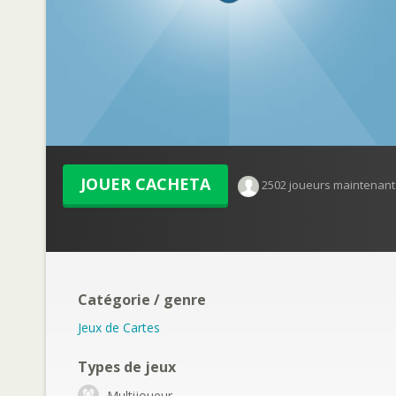
JOUER CACHETA
2502 joueurs maintenant
Catégorie / genre
Jeux de Cartes
Types de jeux
Multijoueur
Un seul acteur