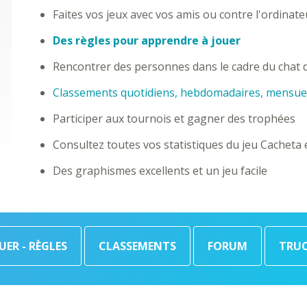
Des règles pour apprendre à jouer
Rencontrer des personnes dans le cadre du chat 
Classements quotidiens, hebdomadaires, mensuel
Participer aux tournois et gagner des trophées
Consultez toutes vos statistiques du jeu Cacheta 
Des graphismes excellents et un jeu facile
ER - RÈGLES
CLASSEMENTS
FORUM
TRUC