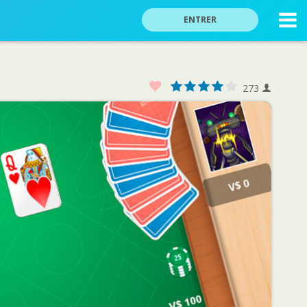
ENTRER
MENU
Favoris
1
2
3
4
5
273