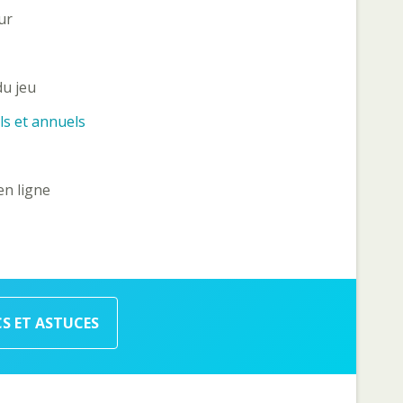
du jeu
s et annuels
en ligne
S ET ASTUCES
Application pour l'installation d'un ordinateur