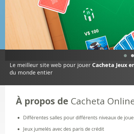
Le meilleur site web pour jouer
Cacheta Jeux en
du monde entier
À propos de
Cacheta Onlin
Différentes salles pour différents niveaux de jou
Jeux jumelés avec des paris de crédit
Faites vos jeux avec vos amis ou contre l'ordinate