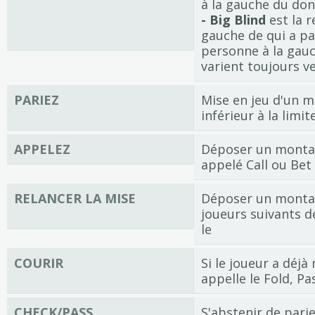
à la gauche du don
- Big Blind
est la r
gauche de qui a pa
personne à la gauc
varient toujours v
PARIEZ
Mise en jeu d'un 
inférieur à la limit
APPELEZ
Déposer un montant
appelé Call ou Bet 
RELANCER LA MISE
Déposer un montan
joueurs suivants d
le
COURIR
Si le joueur a déjà
appelle le Fold, Pa
CHECK/PASS
S'abstenir de parie