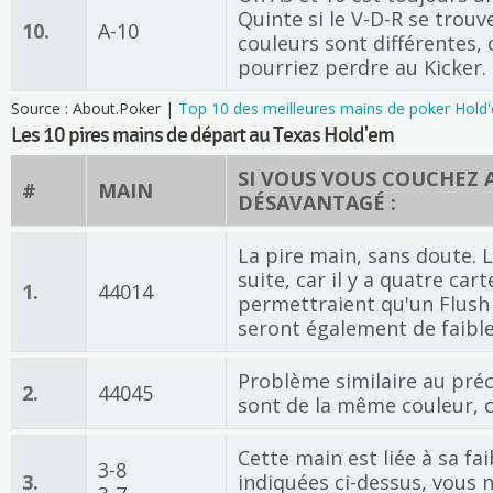
Quinte si le V-D-R se trouve
10.
A-10
couleurs sont différentes, 
pourriez perdre au Kicker.
Source : About.Poker |
Top 10 des meilleures mains de poker Hold
Les 10 pires mains de départ au Texas Hold'em
SI VOUS VOUS COUCHEZ 
#
MAIN
DÉSAVANTAGÉ :
La pire main, sans doute.
suite, car il y a quatre car
1.
44014
permettraient qu'un Flush d
seront également de faible
Problème similaire au préc
2.
44045
sont de la même couleur, c
Cette main est liée à sa fa
3-8
3.
indiquées ci-dessus, vous 