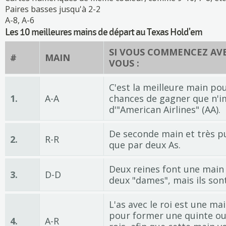
Paires basses jusqu'à 2-2
A-8, A-6
Les 10 meilleures mains de départ au Texas Hold'em
SI VOUS COMMENCEZ AVE
#
MAIN
VOUS :
C'est la meilleure main pou
1.
A-A
chances de gagner que n'i
d'"American Airlines" (AA).
De seconde main et très pu
2.
R-R
que par deux As.
Deux reines font une main f
3.
D-D
deux "dames", mais ils son
L'as avec le roi est une ma
pour former une quinte ou 
4.
A-R