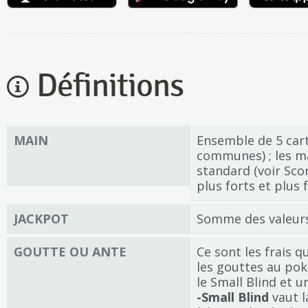
Définitions
MAIN
Ensemble de 5 cart
communes) ; les m
standard (voir Scor
plus forts et plus f
JACKPOT
Somme des valeurs
GOUTTE OU ANTE
Ce sont les frais 
les gouttes au pok
le Small Blind et u
-Small Blind
vaut la