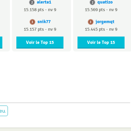
alerta1
quatizo
2
2
15.158 pts - nv 9
15.569 pts - nv 9
snik77
jorgemqt
3
3
15.157 pts - nv 9
15.445 pts - nv 9
Voir le Top 15
Voir le Top 15
eu.