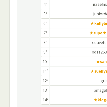
4º
israelm
5º
juniord
6º
kellyb
7º
superb
8º
eduvete
9º
bd1a263
10º
san
11º
suelly
12º
guj
13º
pmagal
14º
kleg