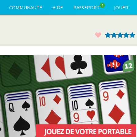
!
COMMUNAUTÉ
AIDE
PASSEPORT
JOUER
Favoris
1
2
3
4