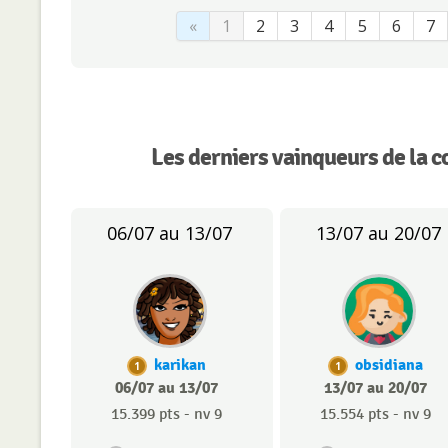
«
1
2
3
4
5
6
7
Les derniers vainqueurs de la c
06/07 au 13/07
13/07 au 20/07
karikan
obsidiana
1
1
06/07 au 13/07
13/07 au 20/07
15.399 pts - nv 9
15.554 pts - nv 9