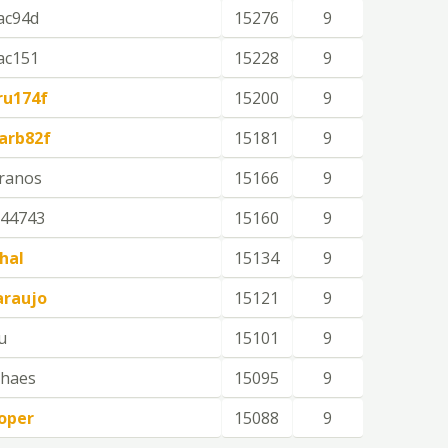
ac94d
15276
9
ac151
15228
9
ru174f
15200
9
arb82f
15181
9
ranos
15166
9
44743
15160
9
hal
15134
9
araujo
15121
9
u
15101
9
haes
15095
9
oper
15088
9