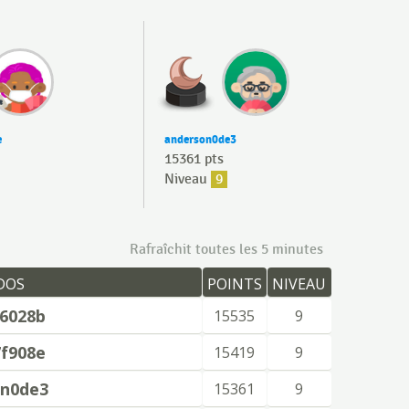
e
anderson0de3
15361 pts
Niveau
9
Rafraîchit toutes les 5 minutes
DOS
POINTS
NIVEAU
c6028b
15535
9
7f908e
15419
9
on0de3
15361
9