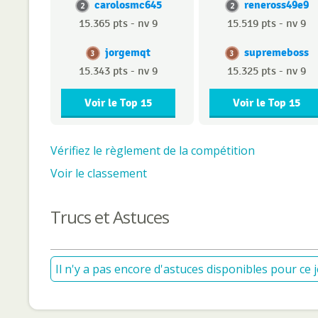
carolosmc645
reneross49e9
2
2
15.365 pts - nv 9
15.519 pts - nv 9
jorgemqt
supremeboss
3
3
15.343 pts - nv 9
15.325 pts - nv 9
Voir le Top 15
Voir le Top 15
Vérifiez le règlement de la compétition
Voir le classement
Trucs et Astuces
Il n'y a pas encore d'astuces disponibles pour ce j