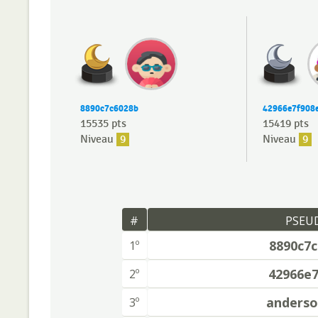
8890c7c6028b
42966e7f908
15535 pts
15419 pts
Niveau
9
Niveau
9
#
PSEU
8890c7
1º
42966e
2º
anders
3º