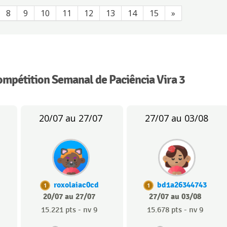
8
9
10
11
12
13
14
15
»
ompétition Semanal de Paciência Vira 3
20/07 au 27/07
27/07 au 03/08
roxolaiac0cd
bd1a26344743
1
1
20/07 au 27/07
27/07 au 03/08
15.221 pts - nv 9
15.678 pts - nv 9