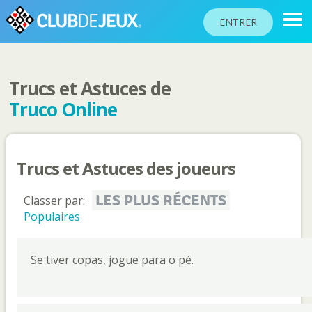
ENTRER
Trucs et Astuces de
CLASSEMENTS
Truco Online
TOURNOIS
COMMUNAUTÉ
Trucs et Astuces des joueurs
AIDE
PASSEPORT
LES PLUS RÉCENTS
Classer par:
Populaires
JOUER
Se tiver copas, jogue para o pé.
Langue du site