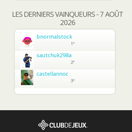
LES DERNIERS VAINQUEURS - 7 AOÛT
2026
bnormalstock
1º
sautchuk298a
2º
castellannoc
3º