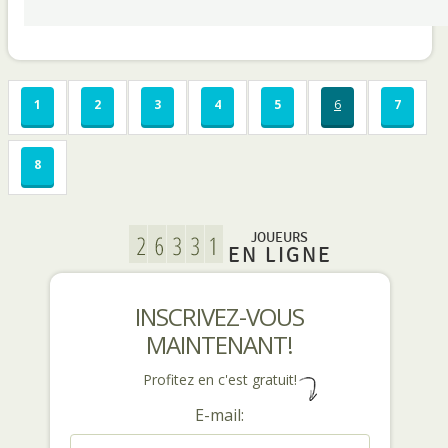
1
2
3
4
5
6
7
8
JOUEURS
EN LIGNE
INSCRIVEZ-VOUS
MAINTENANT!
Profitez en c'est gratuit!
E-mail: