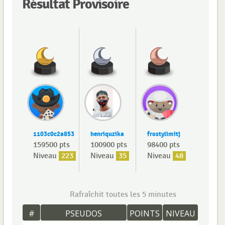
Résultat Provisoire
1103c0c2a853
henriquzika
frostylimitj
159500 pts
100900 pts
98400 pts
Niveau
223
Niveau
35
Niveau
48
Rafraîchit toutes les 5 minutes
#
PSEUDOS
POINTS
NIVEAU