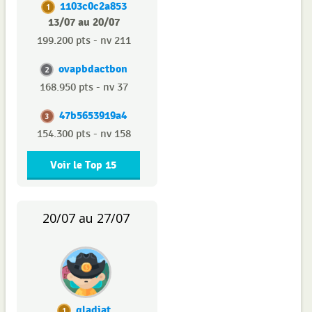
1103c0c2a853
1
13/07 au 20/07
199.200 pts - nv 211
ovapbdactbon
2
168.950 pts - nv 37
47b5653919a4
3
154.300 pts - nv 158
Voir le Top 15
20/07 au 27/07
gladiat
1