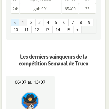
24º
gabi991
65400
33
«
1
2
3
4
5
6
7
8
9
10
11
12
13
14
15
»
Les derniers vainqueurs de la
compétition Semanal de Truco
06/07 au 13/07