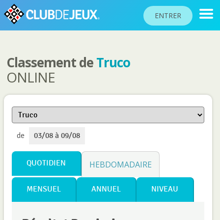
ENTRER
Classement de
Truco
CLASSEMENTS
ONLINE
TOURNOIS
COMMUNAUTÉ
AIDE
de
03/08 à 09/08
PASSEPORT
!
JOUER
QUOTIDIEN
HEBDOMADAIRE
MENSUEL
ANNUEL
NIVEAU
Langue du site