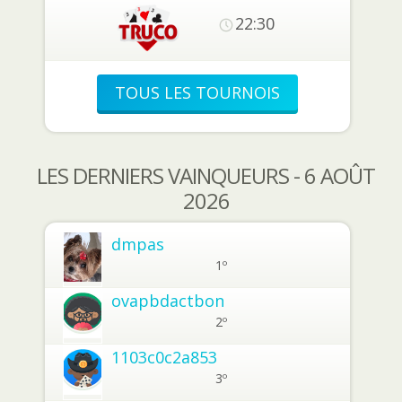
22:30
TOUS LES TOURNOIS
LES DERNIERS VAINQUEURS - 6 AOÛT
2026
dmpas
1º
ovapbdactbon
2º
1103c0c2a853
3º