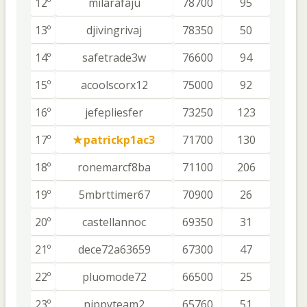
12º
milarafaju
78700
95
13º
djivingrivaj
78350
50
14º
safetrade3w
76600
94
15º
acoolscorx12
75000
92
16º
jefepliesfer
73250
123
17º
patrickp1ac3
71700
130
18º
ronemarcf8ba
71100
206
19º
5mbrttimer67
70900
26
20º
castellannoc
69350
31
21º
dece72a63659
67300
47
22º
pluomode72
66500
25
23º
nippyteam2
65760
51