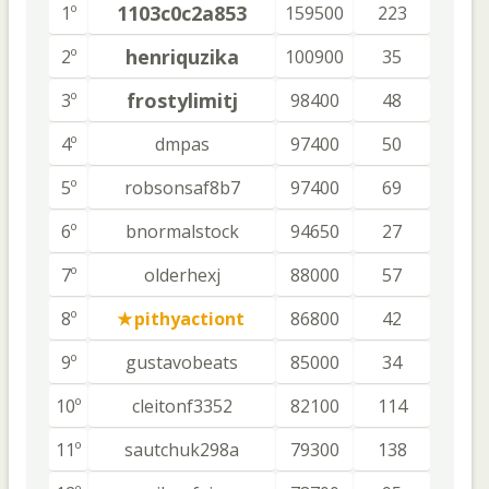
1103c0c2a853
1º
159500
223
henriquzika
2º
100900
35
frostylimitj
3º
98400
48
4º
dmpas
97400
50
5º
robsonsaf8b7
97400
69
6º
bnormalstock
94650
27
7º
olderhexj
88000
57
8º
pithyactiont
86800
42
9º
gustavobeats
85000
34
10º
cleitonf3352
82100
114
11º
sautchuk298a
79300
138