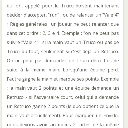
qui ont appelé pour le Truco doivent maintenant
décider d'accepter, "run" ; ou de relancer un "Vale 4"
;. Règles générales : un joueur ne peut relancer que
dans cet ordre : 2, 3 e 4. Exemple : "on ne peut pas
suivre "Vale 4" ; si la main vaut un Truco ou pas de
Truco du tout, seulement si c'est déjà un Retruco.
On ne peut pas demander un Truco deux fois de
suite à la même main. Lorsqu'une équipe perd,
l'autre gagne la main et marque ses points. Exemple
: la main vaut 2 points et une équipe demande un
Retruco - si l'adversaire court, celui qui a demandé
un Retruco gagne 2 points (le duo obtient ce que la
main vaut actuellement). Pour marquer un Envido,
nous devons avoir au moins 2 cartes de la même