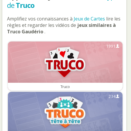
de
Truco
Amplifiez vos connaissances à
Jeux de Cartes
lire les
règles et regarder les vidéos de
jeux similaires à
Truco Gaudério
.
1991
Truco
234