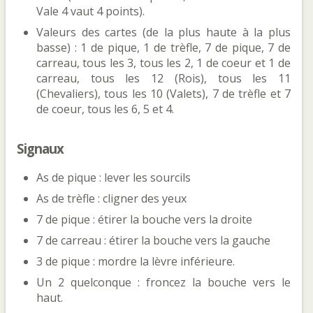
Vale 4 vaut 4 points).
Valeurs des cartes (de la plus haute à la plus
basse) : 1 de pique, 1 de trèfle, 7 de pique, 7 de
carreau, tous les 3, tous les 2, 1 de coeur et 1 de
carreau, tous les 12 (Rois), tous les 11
(Chevaliers), tous les 10 (Valets), 7 de trèfle et 7
de coeur, tous les 6, 5 et 4.
Signaux
As de pique : lever les sourcils
As de trèfle : cligner des yeux
7 de pique : étirer la bouche vers la droite
7 de carreau : étirer la bouche vers la gauche
3 de pique : mordre la lèvre inférieure.
Un 2 quelconque : froncez la bouche vers le
haut.