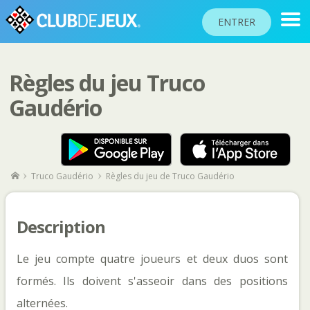
ENTRER
Règles du jeu Truco
CLASSEMENTS
Gaudério
TOURNOIS
COMMUNAUTÉ
AIDE
Truco Gaudério
Règles du jeu de Truco Gaudério
PASSEPORT
!
JOUER
Description
Le jeu compte quatre joueurs et deux duos sont
Langue du site
formés. Ils doivent s'asseoir dans des positions
alternées.