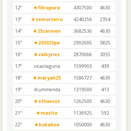
12º
fibrapura
4307500
4630
13º
zemorteiro
4240256
2354
14º
25carmen
3682536
4630
15º
203025pe
2902605
3825
16º
valkyries
2870666
3055
17º
cicaolaguna
1599903
439
18º
maryah25
1586727
4630
19º
ilcummenda
1319500
413
20º
ethancot
1262500
4630
21º
macita
1136925
592
22º
kukaboa
1050000
4630