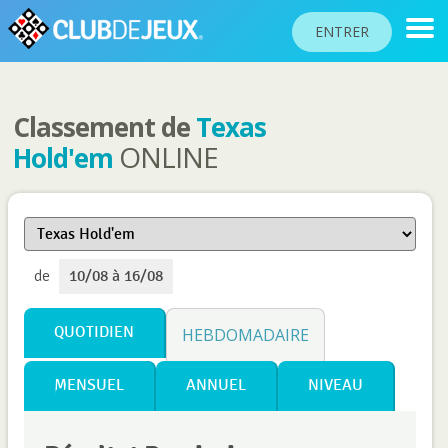
ENTRER
Classement de
Texas
CLASSEMENTS
ONLINE
Hold'em
TOURNOIS
COMMUNAUTÉ
AIDE
de
10/08 à 16/08
PASSEPORT
!
JOUER
QUOTIDIEN
HEBDOMADAIRE
MENSUEL
ANNUEL
NIVEAU
Langue du site