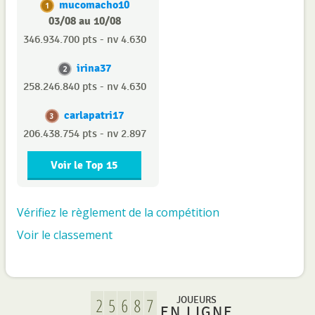
mucomacho10
1
03/08 au 10/08
346.934.700 pts - nv 4.630
irina37
2
258.246.840 pts - nv 4.630
carlapatri17
3
206.438.754 pts - nv 2.897
Voir le Top 15
Vérifiez le règlement de la compétition
Voir le classement
JOUEURS
EN LIGNE