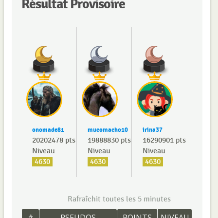
Résultat Provisoire
onomade81
mucomacho10
irina37
20202478 pts
19888830 pts
16290901 pts
Niveau
Niveau
Niveau
4630
4630
4630
Rafraîchit toutes les 5 minutes
#
PSEUDOS
POINTS
NIVEAU