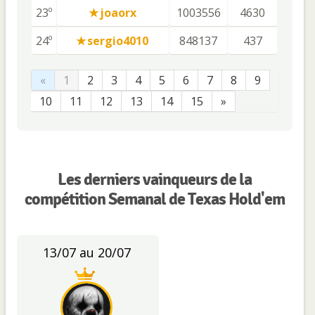
23º
joaorx
1003556
4630
24º
sergio4010
848137
437
«
1
2
3
4
5
6
7
8
9
10
11
12
13
14
15
»
Les derniers vainqueurs de la
compétition Semanal de Texas Hold'em
13/07 au 20/07