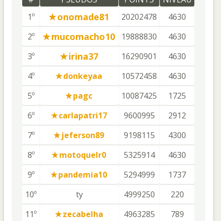
onomade81
1º
20202478
4630
mucomacho10
2º
19888830
4630
irina37
3º
16290901
4630
4º
donkeyaa
10572458
4630
5º
pagc
10087425
1725
6º
carlapatri17
9600995
2912
7º
jeferson89
9198115
4300
8º
motoquelr0
5325914
4630
9º
pandemia10
5294999
1737
10º
ty
4999250
220
11º
zecabelha
4963285
789