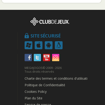
SITE SÉCURISÉ
MEGAJOGOS
© 2009 - 2026
Tous droits réservés
Charte des termes et conditions d'utilisation
Politique de Confidentialité
Cookies Policy
Plan du Site
Service de presse