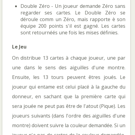
Double Zéro - Un joueur demande Zéro sans
regarder ses cartes. Le Double Zéro se
déroule comm un Zéro, mais rapporte è son
équipe 200 points s'il est gagné. Les cartes
sont retournéés une fois les mises définies.
Le Jeu
On distribue 13 cartes à chaque joueur, une par
une dans le sens des aiguilles d'une montre.
Ensuite, les 13 tours peuvent êtres joués. Le
joueur qui entame est celui placé à la gauche du
donneur, en sachant que la première carte qui
sera jouée ne peut pas être de l'atout (Pique). Les
joueurs suivants (dans l'ordre des aiguilles d'une
montre) doivent suivre la couleur demandée. Si un
joueur n'a pas de cartes de la couleur demandée,