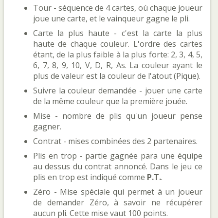
Tour - séquence de 4 cartes, où chaque joueur
joue une carte, et le vainqueur gagne le pli.
Carte la plus haute - c'est la carte la plus
haute de chaque couleur. L'ordre des cartes
étant, de la plus faible à la plus forte: 2, 3, 4, 5,
6, 7, 8, 9, 10, V, D, R, As. La couleur ayant le
plus de valeur est la couleur de l'atout (Pique).
Suivre la couleur demandée - jouer une carte
de la même couleur que la première jouée.
Mise - nombre de plis qu'un joueur pense
gagner.
Contrat - mises combinées des 2 partenaires.
Plis en trop - partie gagnée para une équipe
au dessus du contrat annoncé. Dans le jeu ce
plis en trop est indiqué comme
P.T.
.
Zéro - Mise spéciale qui permet à un joueur
de demander Zéro, à savoir ne récupérer
aucun pli. Cette mise vaut 100 points.