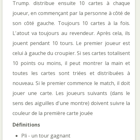
Trump. distribue ensuite 10 cartes à chaque
joueur, en commençant par la personne à côté de
son côté gauche. Toujours 10 cartes à la fois.
L'atout va toujours au revendeur. Après cela, ils
jouent pendant 10 tours. Le premier joueur est
celui à gauche du croupier. Si ses cartes totalisent
10 points ou moins, il peut montrer la main et
toutes les cartes sont triées et distribuées à
nouveau. Si le premier commence le match, il doit
jouer une carte. Les joueurs suivants (dans le
sens des aiguilles d'une montre) doivent suivre la
couleur de la première carte jouée
Définitions
Pli - un tour gagnant