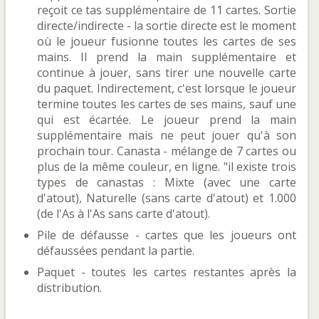
reçoit ce tas supplémentaire de 11 cartes. Sortie
directe/indirecte - la sortie directe est le moment
où le joueur fusionne toutes les cartes de ses
mains. Il prend la main supplémentaire et
continue à jouer, sans tirer une nouvelle carte
du paquet. Indirectement, c'est lorsque le joueur
termine toutes les cartes de ses mains, sauf une
qui est écartée. Le joueur prend la main
supplémentaire mais ne peut jouer qu'à son
prochain tour. Canasta - mélange de 7 cartes ou
plus de la même couleur, en ligne. "il existe trois
types de canastas : Mixte (avec une carte
d'atout), Naturelle (sans carte d'atout) et 1.000
(de l'As à l'As sans carte d'atout).
Pile de défausse - cartes que les joueurs ont
défaussées pendant la partie.
Paquet - toutes les cartes restantes après la
distribution.