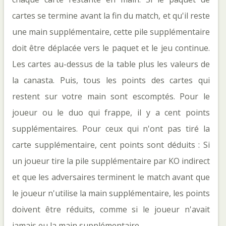
cartes se termine avant la fin du match, et qu'il reste
une main supplémentaire, cette pile supplémentaire
doit être déplacée vers le paquet et le jeu continue.
Les cartes au-dessus de la table plus les valeurs de
la canasta. Puis, tous les points des cartes qui
restent sur votre main sont escomptés. Pour le
joueur ou le duo qui frappe, il y a cent points
supplémentaires. Pour ceux qui n'ont pas tiré la
carte supplémentaire, cent points sont déduits : Si
un joueur tire la pile supplémentaire par KO indirect
et que les adversaires terminent le match avant que
le joueur n'utilise la main supplémentaire, les points
doivent être réduits, comme si le joueur n'avait
jamais eu la main supplémentaire.