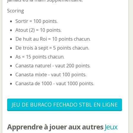
Scoring
Sortir = 100 points.
Atout (2) = 10 points.
De huit au Roi = 10 points chacun.
De trois à sept = 5 points chacun.
As = 15 points chacun.
Canasta naturel - vaut 200 points.
Canasta mixte - vaut 100 points.
Canasta de 1000 - vaut 1000 points.
JEU DE BURACO FECHADO STBL EN LIGNE
Apprendre à jouer aux autres
Jeux