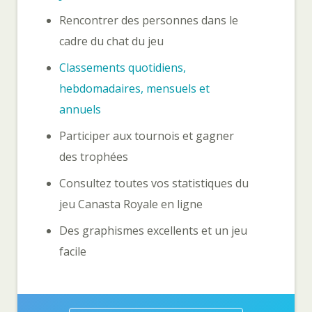
Rencontrer des personnes dans le
cadre du chat du jeu
Classements quotidiens,
hebdomadaires, mensuels et
annuels
Participer aux tournois et gagner
des trophées
Consultez toutes vos statistiques du
jeu Canasta Royale en ligne
Des graphismes excellents et un jeu
facile