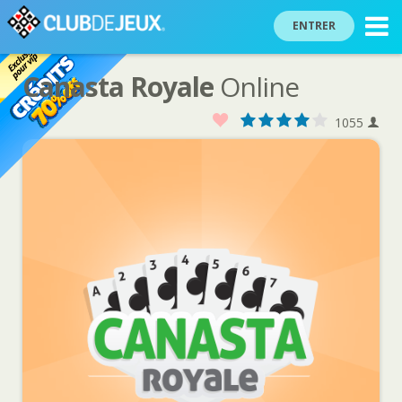
ENTRER
MENU
Canasta Royale
Online
Favoris
1
2
3
4
5
1055