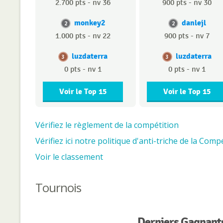
2.700 pts - nv 36
900 pts - nv 30
monkey2
danlejl
2
2
1.000 pts - nv 22
900 pts - nv 7
luzdaterra
luzdaterra
3
3
0 pts - nv 1
0 pts - nv 1
Voir le Top 15
Voir le Top 15
Vérifiez le règlement de la compétition
Vérifiez ici notre politique d'anti-triche de la Compé
Voir le classement
Tournois
Derniers Gagnants