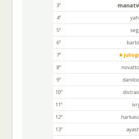
manatw
3º
4º
yah
5º
seg
6º
barbi
7º
juliog
8º
novatt
9º
danilo
10º
distra
11º
ivr
12º
harkas
13º
ayas