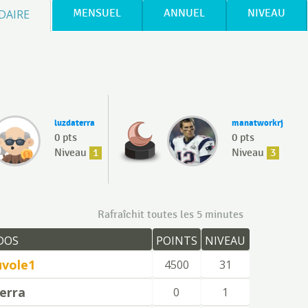
DAIRE
MENSUEL
ANNUEL
NIVEAU
luzdaterra
manatworkrj
0 pts
0 pts
Niveau
1
Niveau
3
Rafraîchit toutes les 5 minutes
DOS
POINTS
NIVEAU
uvole1
4500
31
erra
0
1