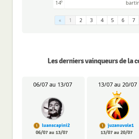
14º
barti
«
1
2
3
4
5
6
7
Les derniers vainqueurs de la 
06/07 au 13/07
13/07 au 20/07
luanscapini2
juzanuvole1
1
1
06/07 au 13/07
13/07 au 20/07