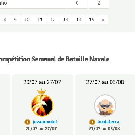
nho
0
2
8
9
10
11
12
13
14
15
»
compétition Semanal de Bataille Navale
20/07 au 27/07
27/07 au 03/08
juzanuvole1
luzdaterra
1
1
20/07 au 27/07
27/07 au 03/08