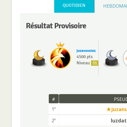
QUOTIDIEN
HEBDOMA
Résultat Provisoire
juzanuvole1
4500 pts
Niveau
31
#
PSEU
juzan
1º
luzdat
2º