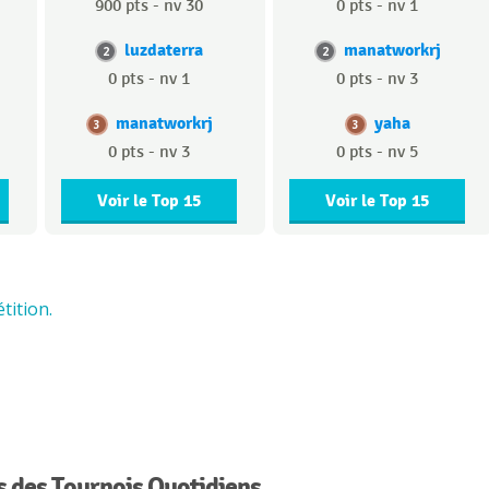
900 pts - nv 30
0 pts - nv 1
luzdaterra
manatworkrj
2
2
0 pts - nv 1
0 pts - nv 3
manatworkrj
yaha
3
3
0 pts - nv 3
0 pts - nv 5
Voir le Top 15
Voir le Top 15
tition.
 des Tournois Quotidiens