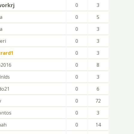
orkrj
0
3
a
0
5
a
0
3
eri
0
3
irard1
0
3
o2016
0
8
dnlds
0
3
ido21
0
6
y
0
72
ontos
0
3
hah
0
14