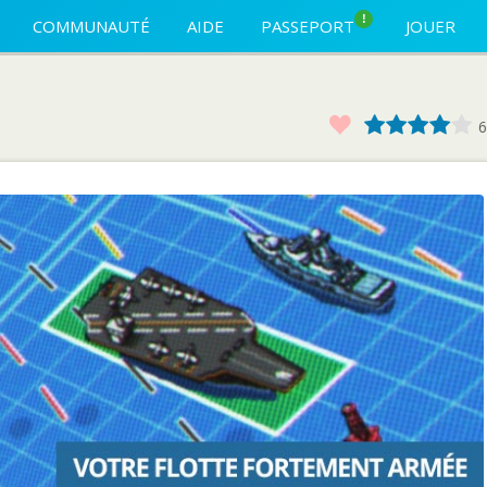
!
COMMUNAUTÉ
AIDE
PASSEPORT
JOUER
Favoris
1
2
3
4
6