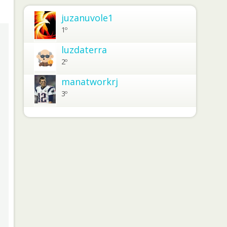
juzanuvole1
1º
luzdaterra
2º
manatworkrj
3º