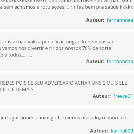
kkkkkkkkkkkkk use o jogo como uma diversao virtual... sem
a sem achismos e rotulaçoes .... rir faz bem pra saúde kkkkk
Auteur:
fernanndaa
 por isso nao vale a pena ficar xingando nem passar
o vamos nos divertir e rir dos nossos 70% de sorte
todos............
Auteur:
fernanndaa
DES POIS SE SEU ADVERSARIO ACHAR UNS 2 OU 3 ELE
CIL DE DEMAIS
Auteur:
freeze21
um lugar aonde o inimigo foi menos atacado,a chance de
Auteur:
karina009