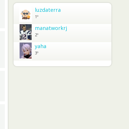
luzdaterra
1º
manatworkrj
2º
yaha
3º