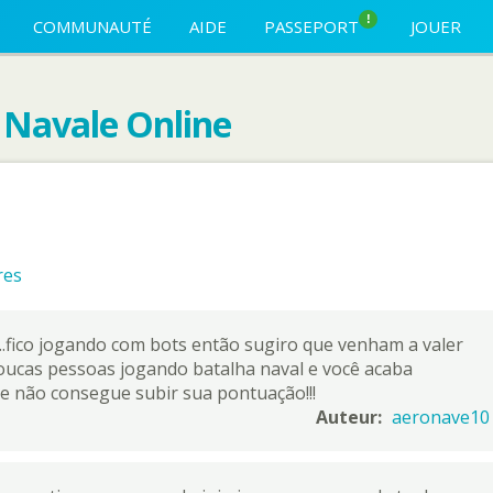
!
COMMUNAUTÉ
AIDE
PASSEPORT
JOUER
e Navale Online
res
..fico jogando com bots então sugiro que venham a valer
poucas pessoas jogando batalha naval e você acaba
 não consegue subir sua pontuação!!!
Auteur:
aeronave10