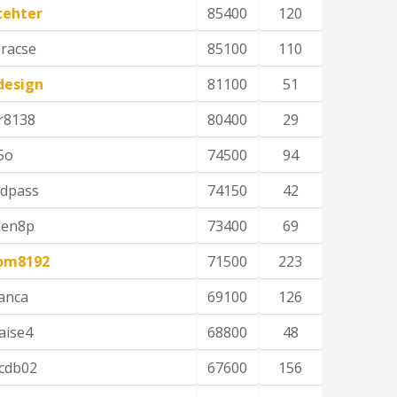
cehter
85400
120
racse
85100
110
design
81100
51
r8138
80400
29
5o
74500
94
dpass
74150
42
ien8p
73400
69
om8192
71500
223
ranca
69100
126
aise4
68800
48
cdb02
67600
156