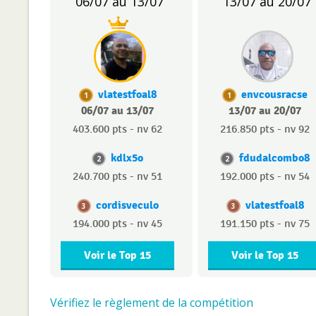
06/07 au 13/07
13/07 au 20/07
vlatestfoal8
envcousracse
1
1
06/07 au 13/07
13/07 au 20/07
403.600 pts - nv 62
216.850 pts - nv 92
kdlx5o
fdudalcombo8
2
2
240.700 pts - nv 51
192.000 pts - nv 54
cordisveculo
vlatestfoal8
3
3
194.000 pts - nv 45
191.150 pts - nv 75
Voir le Top 15
Voir le Top 15
Vérifiez le règlement de la compétition