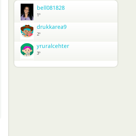
bell081828
1º
drukkarea9
2º
yruralcehter
3º