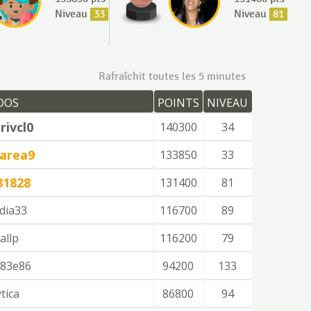
Niveau
33
Niveau
81
Rafraîchit toutes les 5 minutes
DOS
POINTS
NIVEAU
ivcl0
140300
34
area9
133850
33
81828
131400
81
dia33
116700
89
allp
116200
79
83e86
94200
133
ytica
86800
94