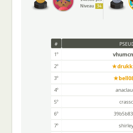
Niveau
34
#
PSEU
vhumcnr
1º
drukk
2º
bell0
3º
4º
anaclau
5º
crassc
6º
39b5b83
7º
shirle