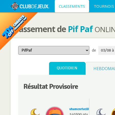
CLASSEMENTS
TOURNOIS
Classement de
Pif Paf
ONLI
de
03/08 à
QUOTIDIEN
HEBDOMA
Résultat Provisoire
vhumcnrivcl0
140300 pts