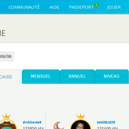
!
COMMUNAUTÉ
AIDE
PASSEPORT
JOUER
NE
 09/08
DAIRE
MENSUEL
ANNUEL
NIVEAU
drukkarea9
bell081828
133850 pts
131400 pts