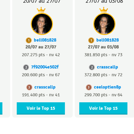
20/07 au 27/07
27/07 au 03/08
bell081828
bell081828
1
1
20/07 au 27/07
27/07 au 03/08
207.275 pts - nv 42
381.850 pts - nv 73
7f92004e502f
crasscallp
2
2
200.600 pts - nv 67
372.800 pts - nv 72
crasscallp
ceeloptien8p
3
3
191.400 pts - nv 41
299.700 pts - nv 64
Voir le Top 15
Voir le Top 15