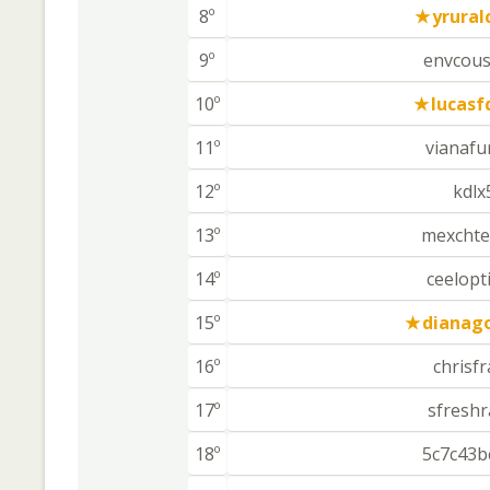
8º
yrural
9º
envcous
10º
lucasf
11º
vianafu
12º
kdlx
13º
mexchte
14º
ceelopt
15º
dianag
16º
chrisf
17º
sfreshr
18º
5c7c43b