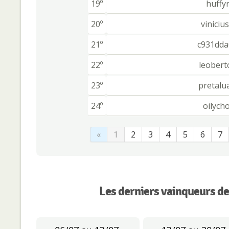
19º
huffyr
20º
viniciu
21º
c931dda
22º
leobert
23º
pretalu
24º
oilych
«
1
2
3
4
5
6
7
Les derniers vainqueurs de