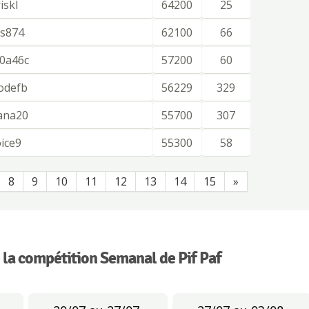
iskl
64200
25
ss874
62100
66
0a46c
57200
60
odefb
56229
329
ana20
55700
307
oice9
55300
58
8
9
10
11
12
13
14
15
»
 la compétition Semanal de Pif Paf