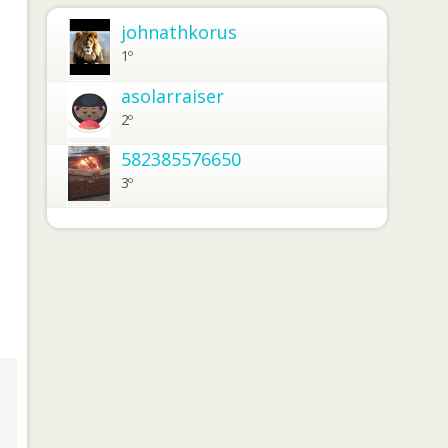
johnathkorus
1º
asolarraiser
2º
582385576650
3º