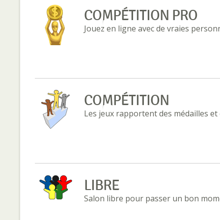
COMPÉTITION PRO
Jouez en ligne avec de vraies person
COMPÉTITION
Les jeux rapportent des médailles et
LIBRE
Salon libre pour passer un bon mome