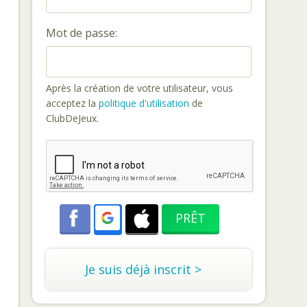
Mot de passe:
Après la création de votre utilisateur, vous
acceptez la
politique d'utilisation
de
ClubDeJeux.
Je suis déjà inscrit >