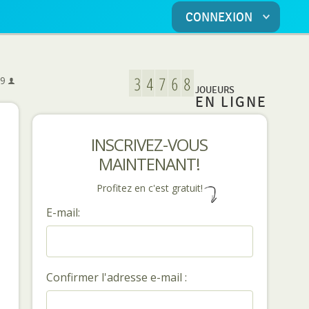
CONNEXION
9
JOUEURS
EN LIGNE
INSCRIVEZ-VOUS
MAINTENANT!
Profitez en c'est gratuit!
E-mail:
Confirmer l'adresse e-mail :