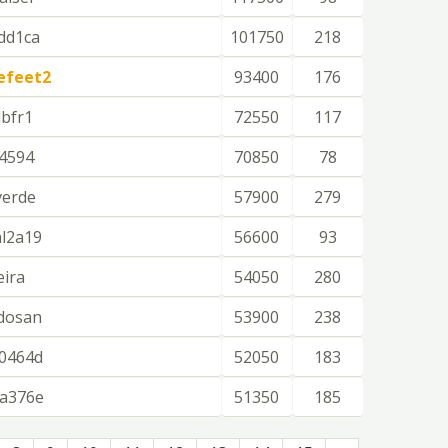
dd1ca
101750
218
efeet2
93400
176
lbfr1
72550
117
4594
70850
78
verde
57900
279
l2a19
56600
93
ira
54050
280
dosan
53900
238
0464d
52050
183
a376e
51350
185