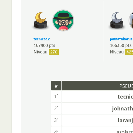
tecnico12
johnathkorus
167900 pts
166350 pts
Niveau
270
Niveau
42
#
PSEU
tecni
1º
johnat
2º
laran
3º
4º
asolarr