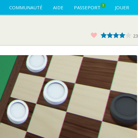
!
COMMUNAUTÉ
AIDE
PASSEPORT
JOUER
Favoris
1
2
3
4
5
23