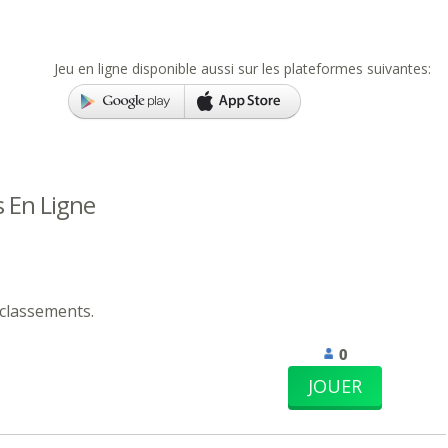
Jeu en ligne disponible aussi sur les plateformes suivantes:
s En Ligne
classements.
0
JOUER