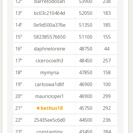
12º
barretodosan
53900
238
13º
bc03c210464d
52050
183
14º
0e9d500a376e
51350
185
15º
582385576650
51100
155
16º
daphnelorene
48750
44
17º
cicerocoelh3
48450
257
18º
mymyna
47850
158
19º
carloswa1d6f
46900
100
20º
mauriciopei1
46900
299
21º
bethus18
45750
292
22º
25435ee5c6d0
44500
236
23º
constantiny
43450
284