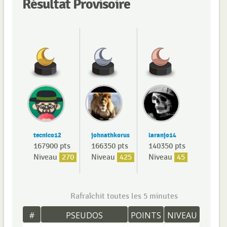
Résultat Provisoire
tecnico12
johnathkorus
laranjo14
167900 pts
166350 pts
140350 pts
Niveau
270
Niveau
425
Niveau
45
Rafraîchit toutes les 5 minutes
#
PSEUDOS
POINTS
NIVEAU