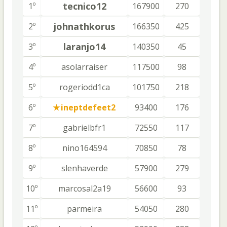
tecnico12
1º
167900
270
johnathkorus
2º
166350
425
laranjo14
3º
140350
45
4º
asolarraiser
117500
98
5º
rogeriodd1ca
101750
218
6º
ineptdefeet2
93400
176
7º
gabrielbfr1
72550
117
8º
nino164594
70850
78
9º
slenhaverde
57900
279
10º
marcosal2a19
56600
93
11º
parmeira
54050
280