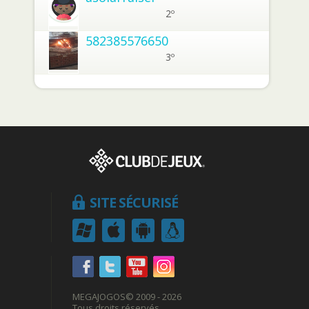
2º
582385576650
3º
SITE SÉCURISÉ
MEGAJOGOS
© 2009 - 2026
Tous droits réservés