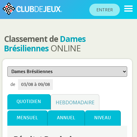
ENTRER
Classement de
Dames
CLASSEMENTS
ONLINE
Brésiliennes
TOURNOIS
COMMUNAUTÉ
AIDE
de
03/08 à 09/08
PASSEPORT
!
JOUER
QUOTIDIEN
HEBDOMADAIRE
MENSUEL
ANNUEL
NIVEAU
Langue du site