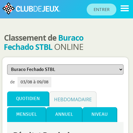
ENTRER
Classement de
Buraco
CLASSEMENTS
ONLINE
Fechado STBL
TOURNOIS
COMMUNAUTÉ
AIDE
de
03/08 à 09/08
PASSEPORT
JOUER
QUOTIDIEN
HEBDOMADAIRE
MENSUEL
ANNUEL
NIVEAU
Langue du site