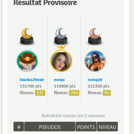
Résultat Provisoire
5da3b12fdca0
monju
rosivp28
131700 pts
119900 pts
111350 pts
Niveau
137
Niveau
260
Niveau
95
Rafraîchit toutes les 5 minutes
#
PSEUDOS
POINTS
NIVEAU