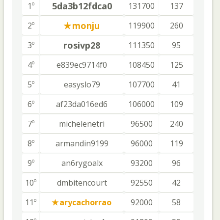
5da3b12fdca0
1º
131700
137
monju
2º
119900
260
rosivp28
3º
111350
95
4º
e839ec9714f0
108450
125
5º
easyslo79
107700
41
6º
af23da016ed6
106000
109
7º
michelenetri
96500
240
8º
armandin9199
96000
119
9º
an6rygoalx
93200
96
10º
dmbitencourt
92550
42
11º
arycachorrao
92000
58