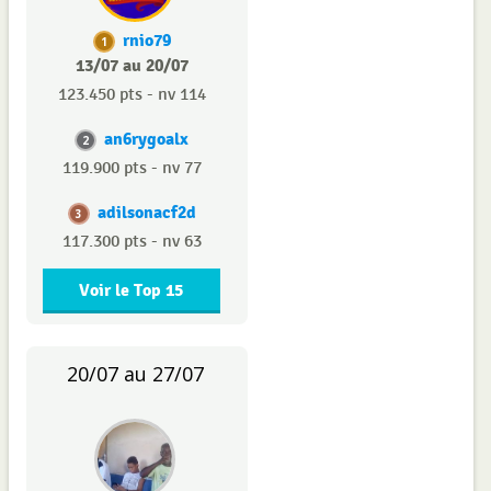
rnio79
1
13/07 au 20/07
123.450 pts - nv 114
an6rygoalx
2
119.900 pts - nv 77
adilsonacf2d
3
117.300 pts - nv 63
Voir le Top 15
20/07 au 27/07