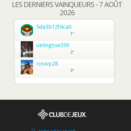
LES DERNIERS VAINQUEURS - 7 AOÛT
2026
5da3b12fdca0
1º
uelingtoe359
2º
rosivp28
3º