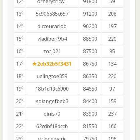
12º
ornerytricw1
91800
59
13º
5c906585c657
91200
208
14º
dirceucarlob
90200
197
15º
vladiberf9b4
88500
220
16º
zorj021
87500
95
17º
2eb32b5f3431
86750
134
18º
uelingtoe359
86350
220
19º
18b1d19c6900
84650
97
20º
solangefbeb3
84400
159
21º
dinis70
83900
237
22º
62cdbf18dccb
81550
166
23º
cirlenemaric
79750
196