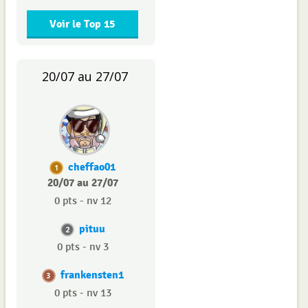
Voir le Top 15
20/07 au 27/07
cheffao01
1
20/07 au 27/07
0 pts - nv 12
pituu
2
0 pts - nv 3
frankensten1
3
0 pts - nv 13