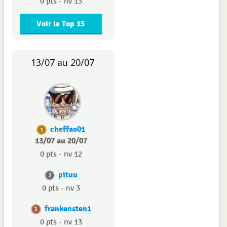
0 pts - nv 13
Voir le Top 15
13/07 au 20/07
cheffao01
1
13/07 au 20/07
0 pts - nv 12
pituu
2
0 pts - nv 3
frankensten1
3
0 pts - nv 13