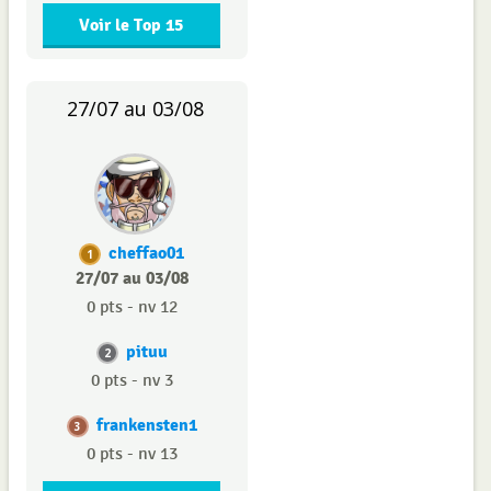
Voir le Top 15
27/07 au 03/08
cheffao01
1
27/07 au 03/08
0 pts - nv 12
pituu
2
0 pts - nv 3
frankensten1
3
0 pts - nv 13