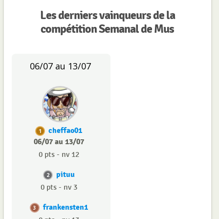
Les derniers vainqueurs de la
compétition Semanal de Mus
06/07 au 13/07
cheffao01
1
06/07 au 13/07
0 pts - nv 12
pituu
2
0 pts - nv 3
frankensten1
3