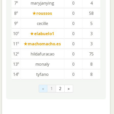
7º
maryjanying
0
4
8º
roussos
0
58
9º
cecille
0
5
10º
elabuelo1
0
3
11º
machomacho.es
0
3
12º
hildafuracao
0
75
13º
monaly
0
8
14º
tyfano
0
8
«
1
2
»