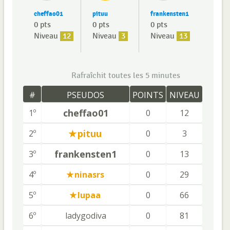
cheffao01
pituu
frankensten1
0 pts
0 pts
0 pts
Niveau
12
Niveau
3
Niveau
13
Rafraîchit toutes les 5 minutes
#
PSEUDOS
POINTS
NIVEAU
cheffao01
1º
0
12
pituu
2º
0
3
frankensten1
3º
0
13
4º
ninasrs
0
29
5º
lupaa
0
66
6º
ladygodiva
0
81