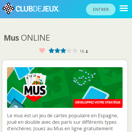
ENTRER
ONLINE
Mus
CLASSEMENTS
TOURNOIS
Favoris
1
2
3
4
5
16
COMMUNAUTÉ
AIDE
PASSEPORT
!
JOUER
Le mus est un jeu de cartes populaire en Espagne,
Langue du site
joué en double avec des paris sur différents types
d'enchères. Jouez au Mus en ligne gratuitement