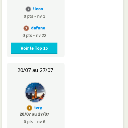
ileon
2
0 pts - nv 1
dafnne
3
0 pts - nv 22
Voir le Top 15
20/07 au 27/07
ivry
1
20/07 au 27/07
0 pts - nv 6