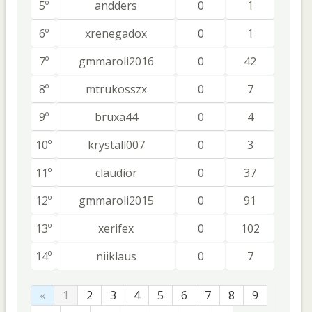
5º
andders
0
1
6º
xrenegadox
0
1
7º
gmmaroli2016
0
42
8º
mtrukosszx
0
7
9º
bruxa44
0
4
10º
krystall007
0
3
11º
claudior
0
37
12º
gmmaroli2015
0
91
13º
xerifex
0
102
14º
niiklaus
0
7
«
1
2
3
4
5
6
7
8
9