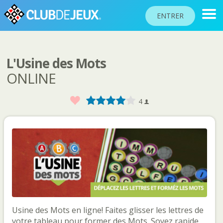
ENTRER
L'Usine des Mots
CLASSEMENTS
ONLINE
TOURNOIS
Favoris
1
2
3
4
5
4
COMMUNAUTÉ
AIDE
PASSEPORT
!
JOUER
Langue du site
Usine des Mots en ligne! Faites glisser les lettres de
votre tableau pour former des Mots. Soyez rapide