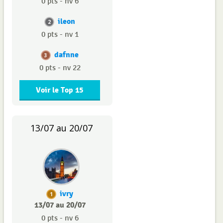
0 pts - nv 6
ileon
2
0 pts - nv 1
dafnne
3
0 pts - nv 22
Voir le Top 15
13/07 au 20/07
ivry
1
13/07 au 20/07
0 pts - nv 6