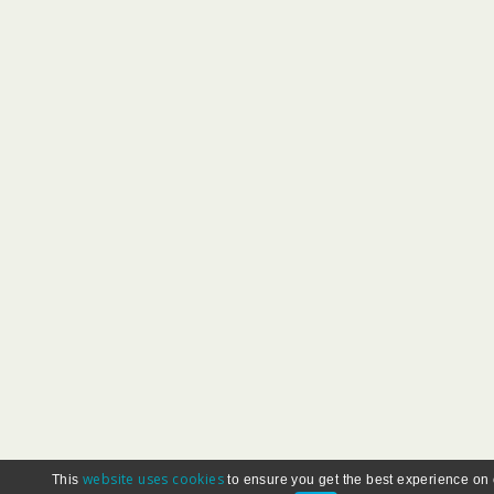
website uses cookies
This
to ensure you get the best experience on