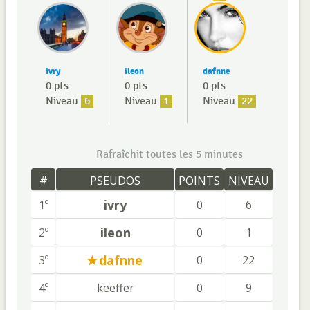
ivry
ileon
dafnne
0 pts
0 pts
0 pts
Niveau
6
Niveau
1
Niveau
22
Rafraîchit toutes les 5 minutes
#
PSEUDOS
POINTS
NIVEAU
ivry
1º
0
6
ileon
2º
0
1
dafnne
3º
0
22
4º
keeffer
0
9