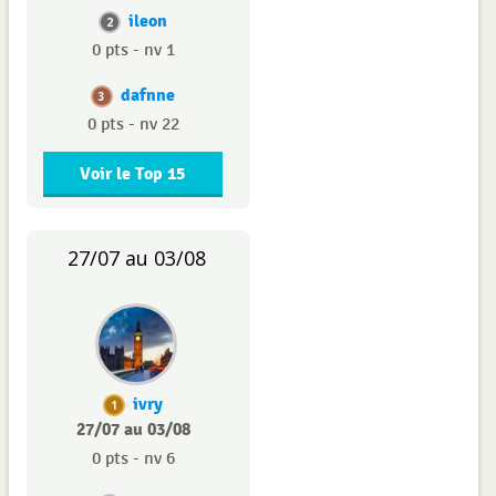
ileon
2
0 pts - nv 1
dafnne
3
0 pts - nv 22
Voir le Top 15
27/07 au 03/08
ivry
1
27/07 au 03/08
0 pts - nv 6