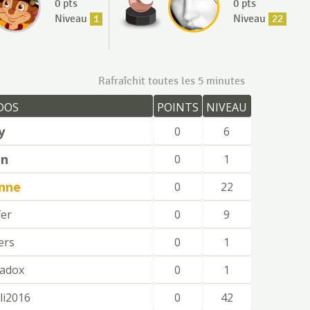
0 pts
0 pts
Niveau
1
Niveau
22
Rafraîchit toutes les 5 minutes
DOS
POINTS
NIVEAU
y
0
6
on
0
1
nne
0
22
fer
0
9
ers
0
1
adox
0
1
i2016
0
42