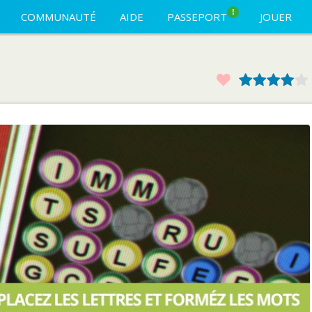
!
COMMUNAUTÉ
AIDE
PASSEPORT
JOUER
Favoris
1
2
3
4