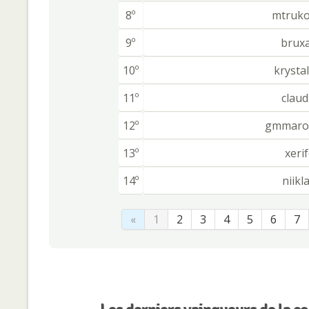
8º
mtruko
9º
brux
10º
krysta
11º
claud
12º
gmmarol
13º
xeri
14º
niikl
«
1
2
3
4
5
6
7