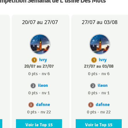
ompétition Semanal de L'usine Des Mots
20/07 au 27/07
27/07 au 03/08
ivry
ivry
1
1
20/07 au 27/07
27/07 au 03/08
0 pts - nv 6
0 pts - nv 6
ileon
ileon
2
2
0 pts - nv 1
0 pts - nv 1
dafnne
dafnne
3
3
0 pts - nv 22
0 pts - nv 22
Voir le Top 15
Voir le Top 15