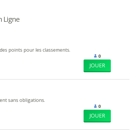
n Ligne
 des points pour les classements.
0
JOUER
nt sans obligations.
0
JOUER