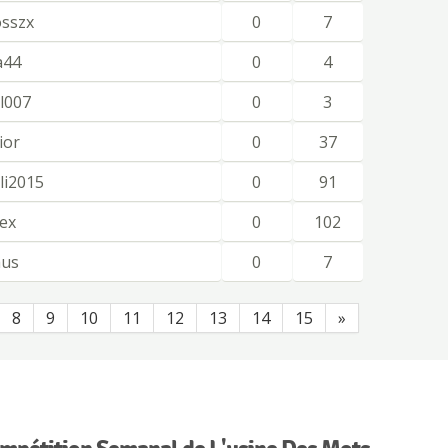
sszx
0
7
a44
0
4
ll007
0
3
ior
0
37
i2015
0
91
fex
0
102
aus
0
7
8
9
10
11
12
13
14
15
»