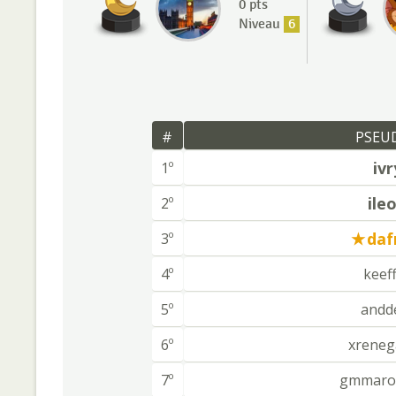
0 pts
Niveau
6
#
PSEU
ivr
1º
ile
2º
daf
3º
4º
keef
5º
andd
6º
xreneg
7º
gmmarol