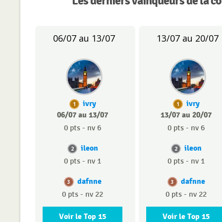
Les derniers vainqueurs de la c
06/07 au 13/07
13/07 au 20/07
ivry
ivry
1
1
06/07 au 13/07
13/07 au 20/07
0 pts - nv 6
0 pts - nv 6
ileon
ileon
2
2
0 pts - nv 1
0 pts - nv 1
dafnne
dafnne
3
3
0 pts - nv 22
0 pts - nv 22
Voir le Top 15
Voir le Top 15