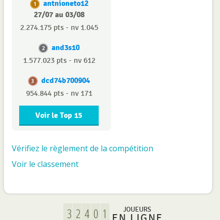
antnioneto12
1
27/07 au 03/08
2.274.175 pts - nv 1.045
and3s10
2
1.577.023 pts - nv 612
dcd74b700904
3
954.844 pts - nv 171
Voir le Top 15
Vérifiez le règlement de la compétition
Voir le classement
JOUEURS
EN LIGNE