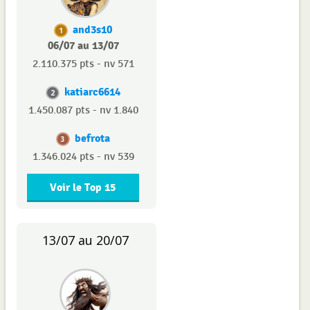
and3s10
1
06/07 au 13/07
2.110.375 pts - nv 571
katiarc6614
2
1.450.087 pts - nv 1.840
befrota
3
1.346.024 pts - nv 539
Voir le Top 15
13/07 au 20/07