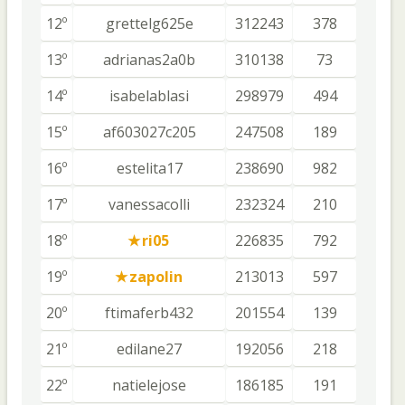
12º
grettelg625e
312243
378
13º
adrianas2a0b
310138
73
14º
isabelablasi
298979
494
15º
af603027c205
247508
189
16º
estelita17
238690
982
17º
vanessacolli
232324
210
18º
ri05
226835
792
19º
zapolin
213013
597
20º
ftimaferb432
201554
139
21º
edilane27
192056
218
22º
natielejose
186185
191