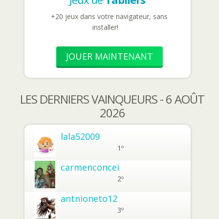
+20 jeux dans votre navigateur, sans
installer!
JOUER MAINTENANT
LES DERNIERS VAINQUEURS - 6 AOÛT
2026
lala52009
1º
carmenconcei
2º
antnioneto12
3º