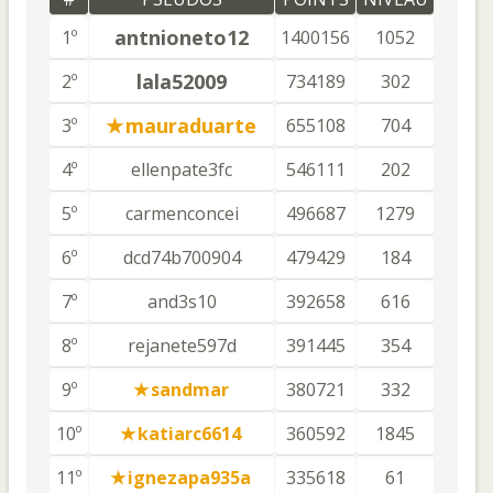
antnioneto12
1º
1400156
1052
lala52009
2º
734189
302
mauraduarte
3º
655108
704
4º
ellenpate3fc
546111
202
5º
carmenconcei
496687
1279
6º
dcd74b700904
479429
184
7º
and3s10
392658
616
8º
rejanete597d
391445
354
9º
sandmar
380721
332
10º
katiarc6614
360592
1845
11º
ignezapa935a
335618
61