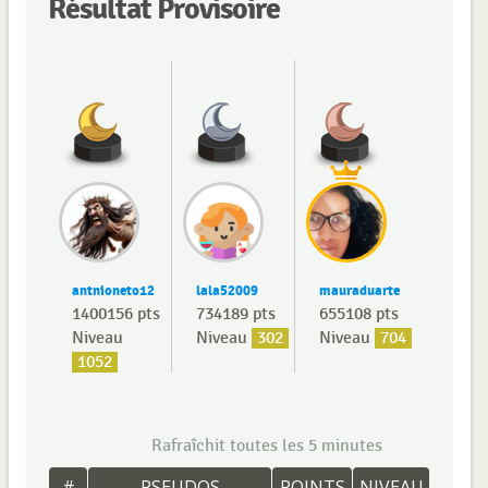
Résultat Provisoire
antnioneto12
lala52009
mauraduarte
1400156 pts
734189 pts
655108 pts
Niveau
Niveau
302
Niveau
704
1052
Rafraîchit toutes les 5 minutes
#
PSEUDOS
POINTS
NIVEAU