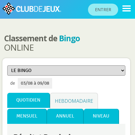
ENTRER
Classement de
Bingo
CLASSEMENTS
ONLINE
TOURNOIS
COMMUNAUTÉ
AIDE
de
03/08 à 09/08
PASSEPORT
!
JOUER
QUOTIDIEN
HEBDOMADAIRE
MENSUEL
ANNUEL
NIVEAU
Langue du site