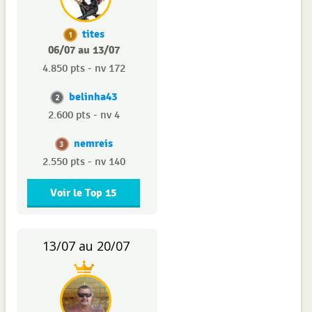
tites
1
06/07 au 13/07
4.850 pts - nv 172
belinha43
2
2.600 pts - nv 4
nemreis
3
2.550 pts - nv 140
Voir le Top 15
13/07 au 20/07