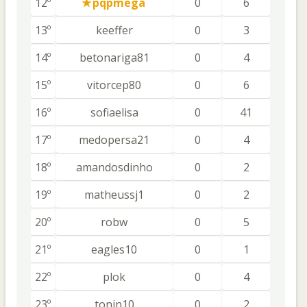
12º
pqpmega
0
6
13º
keeffer
0
3
14º
betonariga81
0
4
15º
vitorcep80
0
6
16º
sofiaelisa
0
41
17º
medopersa21
0
4
18º
amandosdinho
0
2
19º
matheussj1
0
2
20º
robw
0
5
21º
eagles10
0
1
22º
plok
0
4
23º
tonin10
0
2