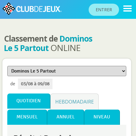
ENTRER
Classement de
Dominos
CLASSEMENTS
ONLINE
Le 5 Partout
TOURNOIS
COMMUNAUTÉ
AIDE
de
03/08 à 09/08
PASSEPORT
!
JOUER
QUOTIDIEN
HEBDOMADAIRE
MENSUEL
ANNUEL
NIVEAU
Langue du site