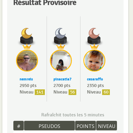
Résultat Provisoire
nemreis
pinacatia7
cesaraffo
2950 pts
2700 pts
2350 pts
Niveau
141
Niveau
56
Niveau
60
Rafraîchit toutes les 5 minutes
#
PSEUDOS
POINTS
NIVEAU