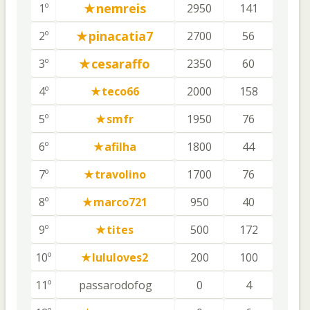
nemreis
1º
2950
141
pinacatia7
2º
2700
56
cesaraffo
3º
2350
60
4º
teco66
2000
158
5º
smfr
1950
76
6º
afilha
1800
44
7º
travolino
1700
76
8º
marco721
950
40
9º
tites
500
172
10º
lululoves2
200
100
11º
passarodofog
0
4