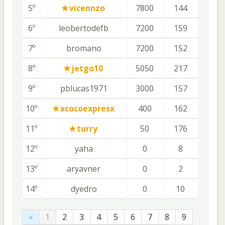
5º
vicennzo
7800
144
6º
leobertodefb
7200
159
7º
bromano
7200
152
8º
jetgo10
5050
217
9º
pblucas1971
3000
157
10º
xcocoexpresx
400
162
11º
turry
50
176
12º
yaha
0
8
13º
aryavner
0
2
14º
dyedro
0
10
«
1
2
3
4
5
6
7
8
9