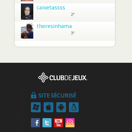
caixetassss
2º
theresinhama
3º
SITE SÉCURISÉ