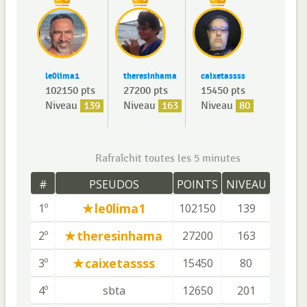
le0lima1
theresinhama
caixetassss
102150 pts
27200 pts
15450 pts
Niveau
139
Niveau
163
Niveau
80
Rafraîchit toutes les 5 minutes
#
PSEUDOS
POINTS
NIVEAU
le0lima1
1º
102150
139
theresinhama
2º
27200
163
caixetassss
3º
15450
80
4º
sbta
12650
201