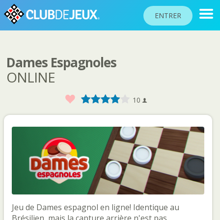
ENTRER
Dames Espagnoles
CLASSEMENTS
ONLINE
TOURNOIS
Favoris
1
2
3
4
5
10
COMMUNAUTÉ
AIDE
PASSEPORT
!
JOUER
Langue du site
Jeu de Dames espagnol en ligne! Identique au
Brésilien, mais la capture arrière n'est pas