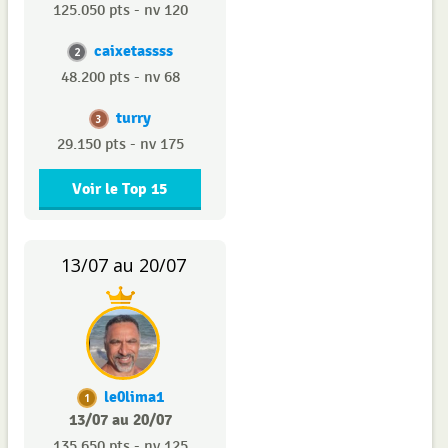
125.050 pts - nv 120
caixetassss
2
48.200 pts - nv 68
turry
3
29.150 pts - nv 175
Voir le Top 15
13/07 au 20/07
le0lima1
1
13/07 au 20/07
135.650 pts - nv 125