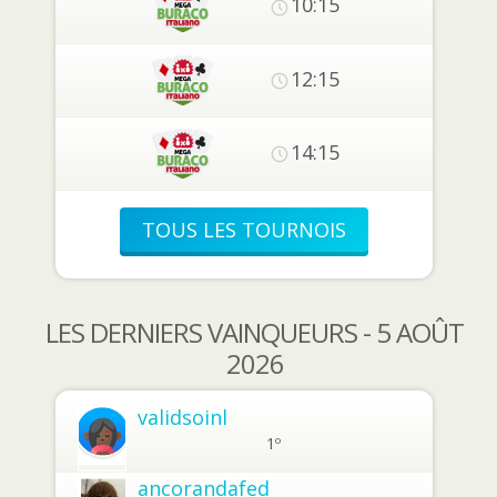
10:15
12:15
14:15
TOUS LES TOURNOIS
LES DERNIERS VAINQUEURS - 5 AOÛT
2026
validsoinl
1º
ancorandafed