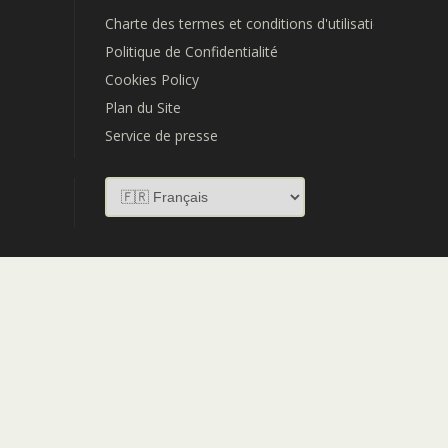
Charte des termes et conditions d'utilisation
Politique de Confidentialité
Cookies Policy
Plan du Site
Service de presse