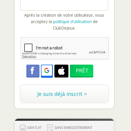
Après la création de votre utilisateur, vous
acceptez la
politique d'utilisation
de
ClubDeJeux.
Je suis déjà inscrit >
GRATUIT
SANS ENREGISTREMENT