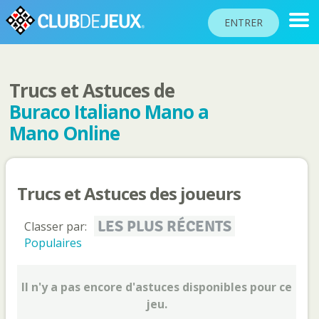
ENTRER
Trucs et Astuces de
CLASSEMENTS
Buraco Italiano Mano a
TOURNOIS
Mano Online
COMMUNAUTÉ
AIDE
Trucs et Astuces des joueurs
PASSEPORT
!
LES PLUS RÉCENTS
Classer par:
JOUER
Populaires
Langue du site
Il n'y a pas encore d'astuces disponibles pour ce
jeu.