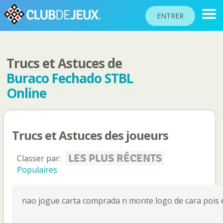
ENTRER
Trucs et Astuces de
CLASSEMENTS
Buraco Fechado STBL
TOURNOIS
Online
COMMUNAUTÉ
AIDE
Trucs et Astuces des joueurs
PASSEPORT
!
LES PLUS RÉCENTS
Classer par:
JOUER
Populaires
Langue du site
nao jogue carta comprada n monte logo de cara pois 