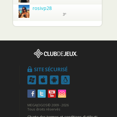
rosivp28
3º
SITE SÉCURISÉ
MEGAJOGOS
© 2009 - 2026
Tous droits réservés
Charte des termes et conditions d'utilisation