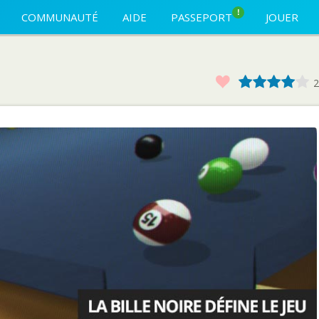
!
COMMUNAUTÉ
AIDE
PASSEPORT
JOUER
Favoris
1
2
3
4
2