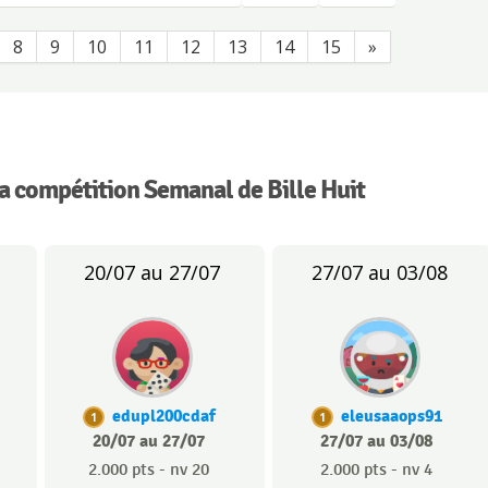
8
9
10
11
12
13
14
15
»
la compétition Semanal de Bille Huit
20/07 au 27/07
27/07 au 03/08
edupl200cdaf
eleusaaops91
1
1
20/07 au 27/07
27/07 au 03/08
2.000 pts - nv 20
2.000 pts - nv 4