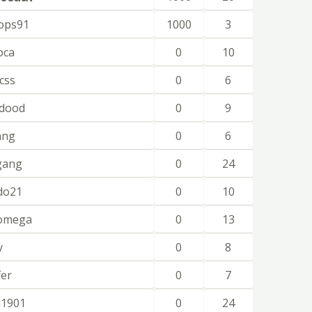
ops91
1000
3
oca
0
10
css
0
6
ndood
0
9
ang
0
6
gang
0
24
ido21
0
10
omega
0
13
y
0
8
fer
0
7
a1901
0
24