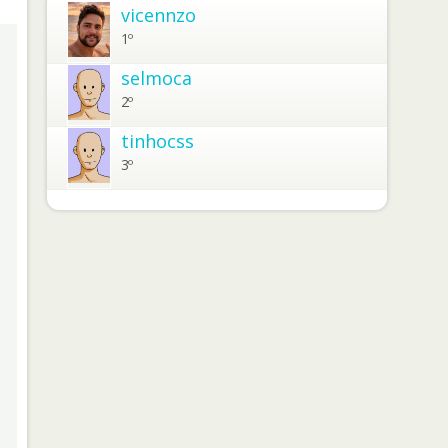
vicennzo
1º
selmoca
2º
tinhocss
3º