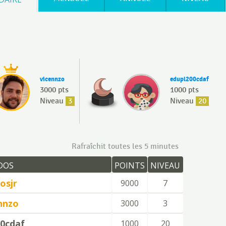
vicennzo
edupl200cdaf
3000 pts
1000 pts
Niveau
3
Niveau
20
Rafraîchit toutes les 5 minutes
DOS
POINTS
NIVEAU
losjr
9000
7
nnzo
3000
3
00cdaf
1000
20