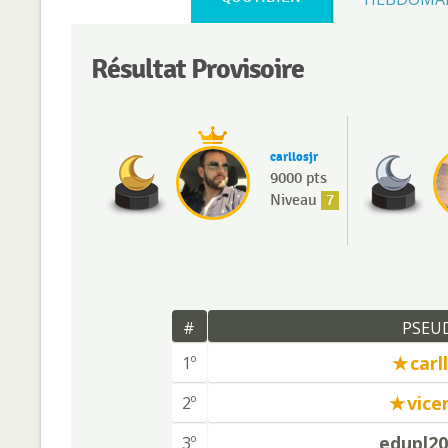
Résultat Provisoire
carllosjr
9000 pts
Niveau
7
#
PSEU
carl
1º
vice
2º
edupl2
3º