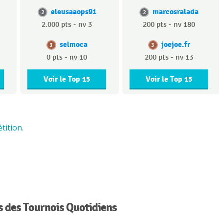
eleusaaops91
marcosralada
2
2
2.000 pts - nv 3
200 pts - nv 180
selmoca
joejoe.fr
3
3
0 pts - nv 10
200 pts - nv 13
Voir le Top 15
Voir le Top 15
tition.
 des Tournois Quotidiens