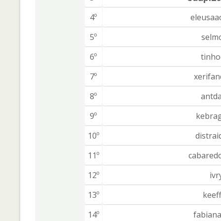
4º
eleusaa
5º
selm
6º
tinho
7º
xerifa
8º
antd
9º
kebra
10º
distra
11º
cabared
12º
ivr
13º
keef
14º
fabian