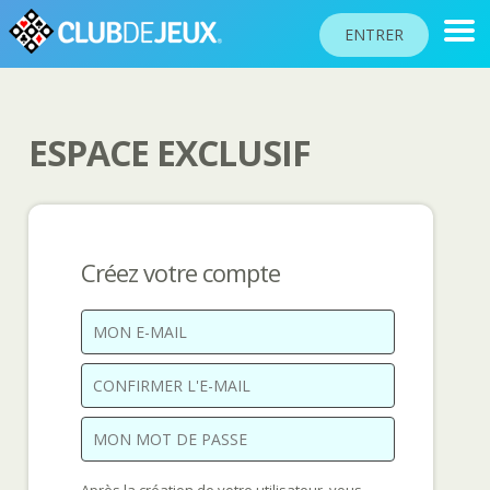
ENTRER
ESPACE EXCLUSIF
CLASSEMENTS
TOURNOIS
COMMUNAUTÉ
Créez votre compte
AIDE
PASSEPORT
!
JOUER
Langue du site