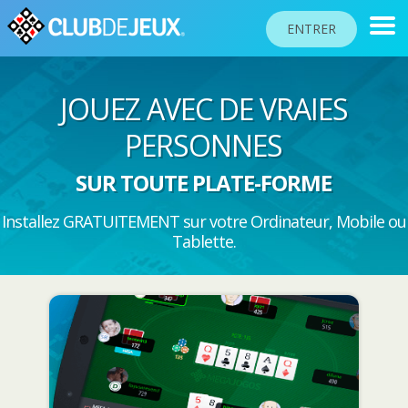
ENTRER
JOUEZ AVEC DE VRAIES
CLASSEMENTS
PERSONNES
TOURNOIS
SUR TOUTE PLATE-FORME
COMMUNAUTÉ
Installez GRATUITEMENT sur votre Ordinateur, Mobile ou
AIDE
Tablette.
PASSEPORT
!
JOUER
Langue du site