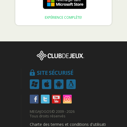
EXPÉRIENCE COMPLÈTE!
SITE SÉCURISÉ
MEGAJOGOS
© 2009 - 2026
Tous droits réservés
Charte des termes et conditions d'utilisation