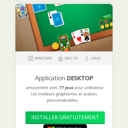
WINDOWS
MAC OS
LINUX
Application
DESKTOP
amusement avec
77 jeux
pour ordinateur.
Les meilleurs graphismes et avatars
personnalisables.
INSTALLER GRATUITEMENT