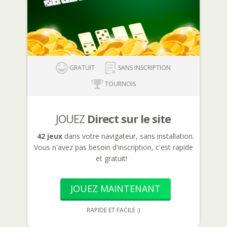
GRATUIT
SANS INSCRIPTION
TOURNOIS
JOUEZ
Direct sur le site
42 jeux
dans votre navigateur, sans installation.
Vous n'avez pas besoin d'inscription, c'est rapide
et gratuit!
JOUEZ MAINTENANT
RAPIDE ET FACILE :)