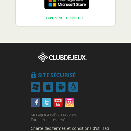
EXPÉRIENCE COMPLÈTE!
SITE SÉCURISÉ
MEGAJOGOS
© 2009 - 2026
Tous droits réservés
Charte des termes et conditions d'utilisation