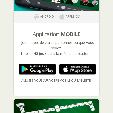
ANDROID
APPLE IOS
Application
MOBILE
Jouez avec de vraies personnes où que vous
soyez.
Ils sont
42 jeux
dans la même application.
AMUSEZ-VOUS SUR VOTRE MOBILE OU TABLETTE!