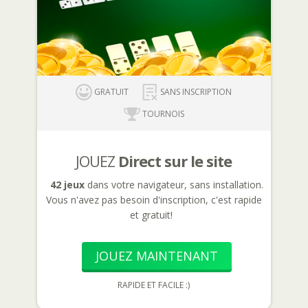
GRATUIT
SANS INSCRIPTION
TOURNOIS
JOUEZ
Direct sur le site
42 jeux
dans votre navigateur, sans installation.
Vous n'avez pas besoin d'inscription, c'est rapide
et gratuit!
JOUEZ MAINTENANT
RAPIDE ET FACILE :)