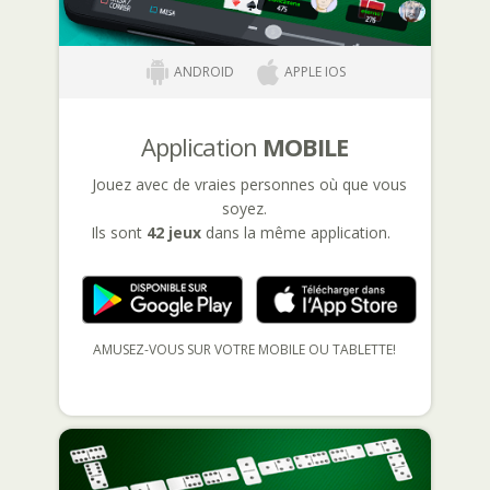
ANDROID
APPLE IOS
Application
MOBILE
Jouez avec de vraies personnes où que vous
soyez.
Ils sont
42 jeux
dans la même application.
AMUSEZ-VOUS SUR VOTRE MOBILE OU TABLETTE!