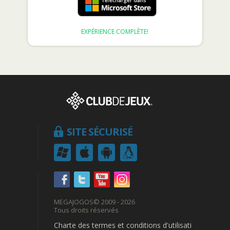
EXPÉRIENCE COMPLÈTE!
SITE SÉCURISÉ
MEGAJOGOS
© 2009 - 2026
Tous droits réservés
Charte des termes et conditions d'utilisation