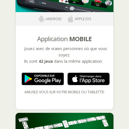
ANDROID
APPLE IOS
Application
MOBILE
Jouez avec de vraies personnes où que vous
soyez.
Ils sont
42 jeux
dans la même application.
AMUSEZ-VOUS SUR VOTRE MOBILE OU TABLETTE!