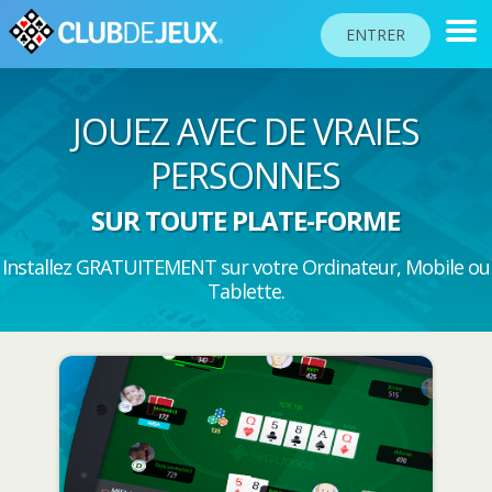
ENTRER
JOUEZ AVEC DE VRAIES
CLASSEMENTS
PERSONNES
TOURNOIS
SUR TOUTE PLATE-FORME
COMMUNAUTÉ
Installez GRATUITEMENT sur votre Ordinateur, Mobile ou
AIDE
Tablette.
PASSEPORT
JOUER
Langue du site