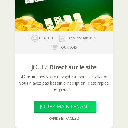
GRATUIT
SANS INSCRIPTION
TOURNOIS
JOUEZ
Direct sur le site
42 jeux
dans votre navigateur, sans installation.
Vous n'avez pas besoin d'inscription, c'est rapide
et gratuit!
JOUEZ MAINTENANT
RAPIDE ET FACILE :)