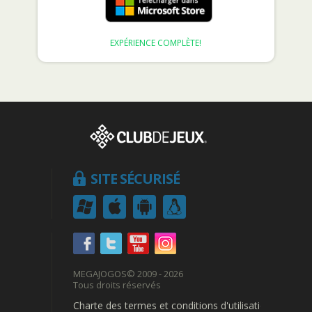
EXPÉRIENCE COMPLÈTE!
SITE SÉCURISÉ
MEGAJOGOS
© 2009 - 2026
Tous droits réservés
Charte des termes et conditions d'utilisation