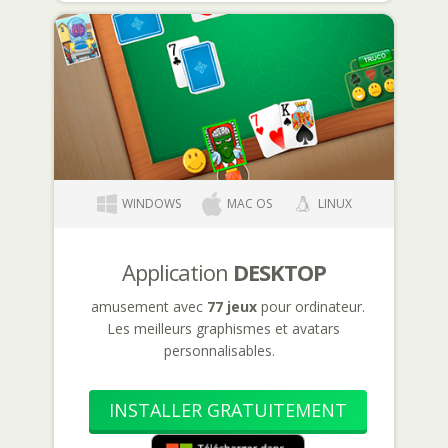
WINDOWS
MAC OS
LINUX
Application
DESKTOP
amusement avec
77 jeux
pour ordinateur.
Les meilleurs graphismes et avatars
personnalisables.
INSTALLER GRATUITEMENT