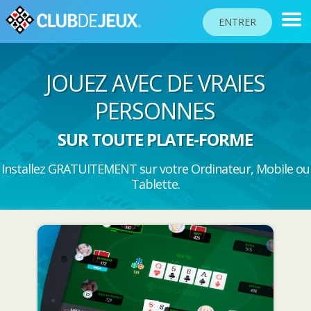
ENTRER
JOUEZ AVEC DE VRAIES
CLASSEMENTS
PERSONNES
TOURNOIS
SUR TOUTE PLATE-FORME
COMMUNAUTÉ
Installez GRATUITEMENT sur votre Ordinateur, Mobile ou
AIDE
Tablette.
PASSEPORT
!
JOUER
Langue du site