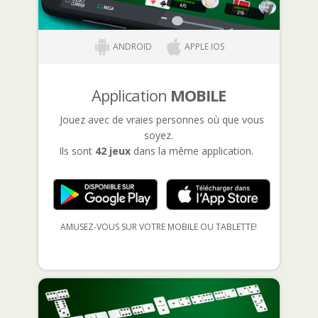
ANDROID
APPLE IOS
Application
MOBILE
Jouez avec de vraies personnes où que vous
soyez.
Ils sont
42 jeux
dans la même application.
AMUSEZ-VOUS SUR VOTRE MOBILE OU TABLETTE!