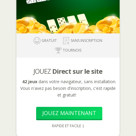
GRATUIT
SANS INSCRIPTION
TOURNOIS
JOUEZ
Direct sur le site
42 jeux
dans votre navigateur, sans installation.
Vous n'avez pas besoin d'inscription, c'est rapide
et gratuit!
JOUEZ MAINTENANT
RAPIDE ET FACILE :)