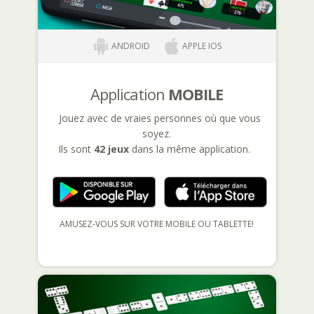
ANDROID
APPLE IOS
Application
MOBILE
Jouez avec de vraies personnes où que vous
soyez.
Ils sont
42 jeux
dans la même application.
AMUSEZ-VOUS SUR VOTRE MOBILE OU TABLETTE!