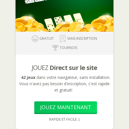
GRATUIT
SANS INSCRIPTION
TOURNOIS
JOUEZ
Direct sur le site
42 jeux
dans votre navigateur, sans installation.
Vous n'avez pas besoin d'inscription, c'est rapide
et gratuit!
JOUEZ MAINTENANT
RAPIDE ET FACILE :)