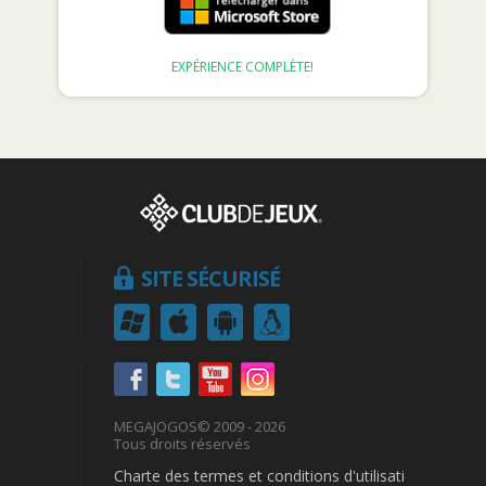
EXPÉRIENCE COMPLÈTE!
SITE SÉCURISÉ
MEGAJOGOS
© 2009 - 2026
Tous droits réservés
Charte des termes et conditions d'utilisation