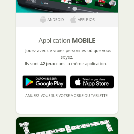
ANDROID
APPLE IOS
Application
MOBILE
Jouez avec de vraies personnes où que vous
soyez.
Ils sont
42 jeux
dans la même application.
AMUSEZ-VOUS SUR VOTRE MOBILE OU TABLETTE!