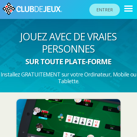
ENTRER
JOUEZ AVEC DE VRAIES
CLASSEMENTS
PERSONNES
TOURNOIS
SUR TOUTE PLATE-FORME
COMMUNAUTÉ
Installez GRATUITEMENT sur votre Ordinateur, Mobile ou
AIDE
Tablette.
PASSEPORT
JOUER
Langue du site