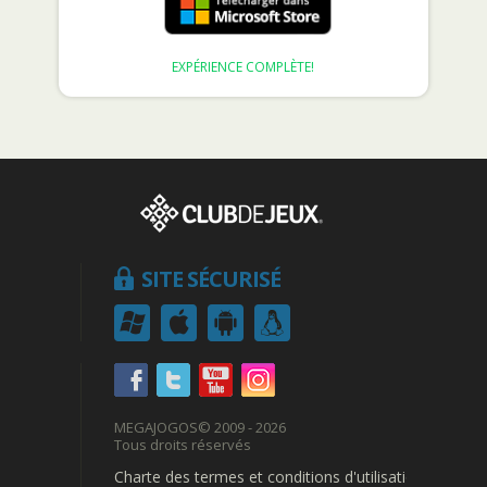
EXPÉRIENCE COMPLÈTE!
SITE SÉCURISÉ
MEGAJOGOS
© 2009 - 2026
Tous droits réservés
Charte des termes et conditions d'utilisation