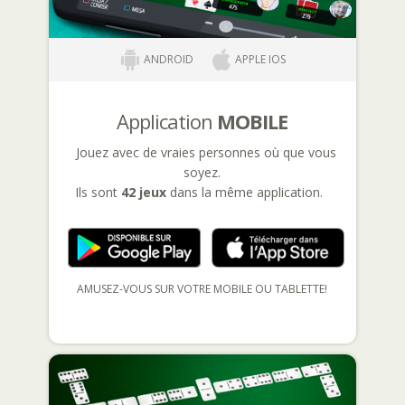
ANDROID
APPLE IOS
Application
MOBILE
Jouez avec de vraies personnes où que vous
soyez.
Ils sont
42 jeux
dans la même application.
AMUSEZ-VOUS SUR VOTRE MOBILE OU TABLETTE!