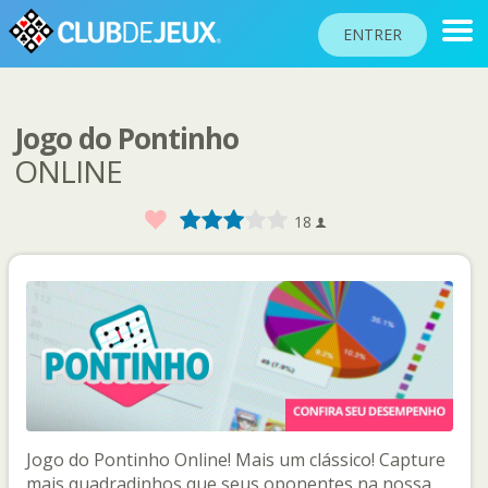
ENTRER
Jogo do Pontinho
CLASSEMENTS
ONLINE
TOURNOIS
Favoris
1
2
3
4
5
18
COMMUNAUTÉ
AIDE
PASSEPORT
!
JOUER
Langue du site
Jogo do Pontinho Online! Mais um clássico! Capture
mais quadradinhos que seus oponentes na nossa