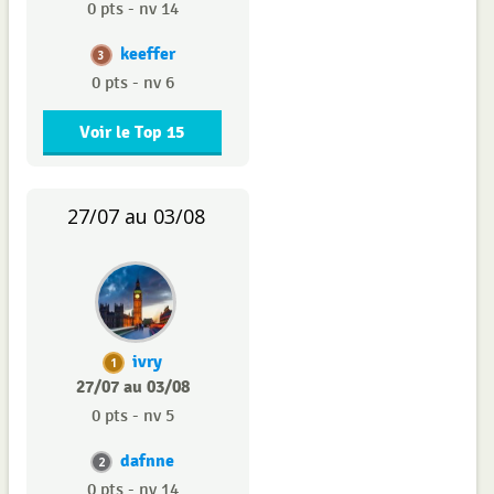
0 pts - nv 14
keeffer
3
0 pts - nv 6
Voir le Top 15
27/07 au 03/08
ivry
1
27/07 au 03/08
0 pts - nv 5
dafnne
2
0 pts - nv 14