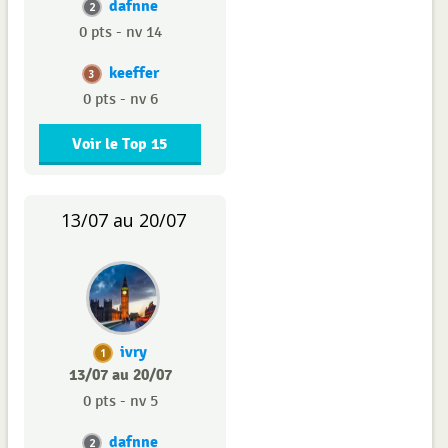
dafnne
2
0 pts - nv 14
keeffer
3
0 pts - nv 6
Voir le Top 15
13/07 au 20/07
ivry
1
13/07 au 20/07
0 pts - nv 5
dafnne
2