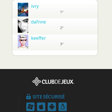
ivry
1º
dafnne
2º
keeffer
3º
SITE SÉCURISÉ