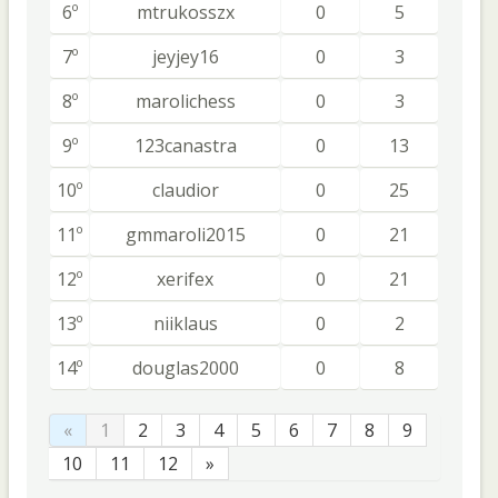
6º
mtrukosszx
0
5
7º
jeyjey16
0
3
8º
marolichess
0
3
9º
123canastra
0
13
10º
claudior
0
25
11º
gmmaroli2015
0
21
12º
xerifex
0
21
13º
niiklaus
0
2
14º
douglas2000
0
8
«
1
2
3
4
5
6
7
8
9
10
11
12
»