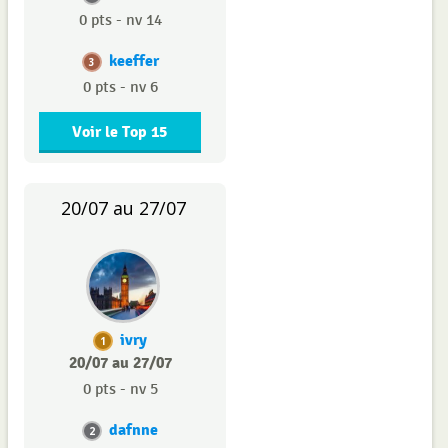
0 pts - nv 14
keeffer
3
0 pts - nv 6
Voir le Top 15
20/07 au 27/07
ivry
1
20/07 au 27/07
0 pts - nv 5
dafnne
2