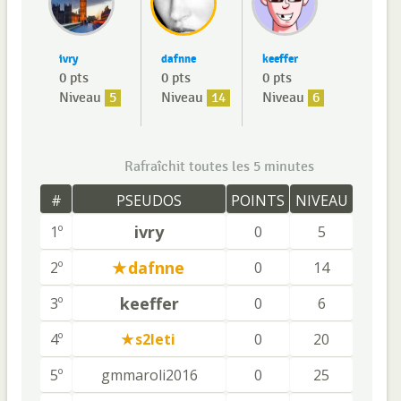
ivry
dafnne
keeffer
0 pts
0 pts
0 pts
Niveau
5
Niveau
14
Niveau
6
Rafraîchit toutes les 5 minutes
#
PSEUDOS
POINTS
NIVEAU
ivry
1º
0
5
dafnne
2º
0
14
keeffer
3º
0
6
4º
s2leti
0
20
5º
gmmaroli2016
0
25