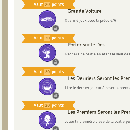
Vaut
20
points
Grande Voiture
Ouvrir 6 jeux avec la pièce 6/6
Vaut
20
points
Porter sur le Dos
Gagner une partie en étant le seul de l
Vaut
20
points
Les Derniers Seront les Pre
Être le dernier joueur à poser la premi
Vaut
20
points
Les Premiers Seront les Pre
Jouer la première pièce de la partie 