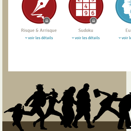
Risque & Arrisque
Sudoku
Eu
voir les détails
voir les détails
voir l