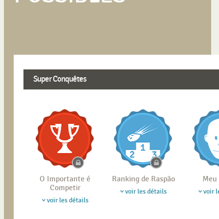
Super Conquêtes
O Importante é
Ranking de Raspão
Meu 
Competir
voir les détails
voir l
voir les détails