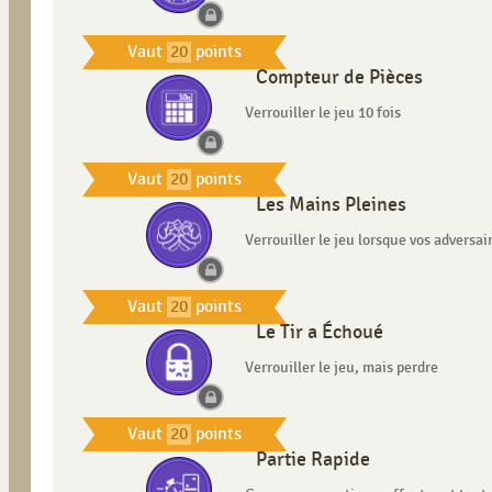
Vaut
20
points
Compteur de Pièces
Verrouiller le jeu 10 fois
Vaut
20
points
Les Mains Pleines
Verrouiller le jeu lorsque vos adversa
Vaut
20
points
Le Tir a Échoué
Verrouiller le jeu, mais perdre
Vaut
20
points
Partie Rapide