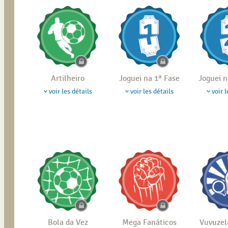
Artilheiro
Joguei na 1ª Fase
Joguei n
voir les détails
voir les détails
voir l
Bola da Vez
Mega Fanáticos
Vuvuzel