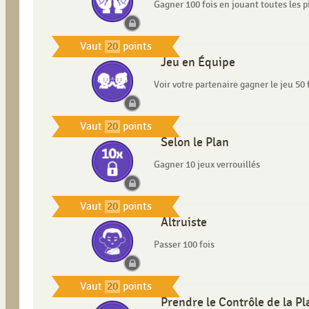
Gagner 100 fois en jouant toutes les p
Vaut
20
points
Jeu en Équipe
Voir votre partenaire gagner le jeu 50 
Vaut
20
points
Selon le Plan
Gagner 10 jeux verrouillés
Vaut
20
points
Altruiste
Passer 100 fois
Vaut
20
points
Prendre le Contrôle de la Pl