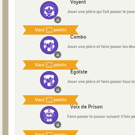
Voyant
Jouer une pièce qui fait passer le joue
Vaut
20
points
Combo
Jouer une pièce et faire passer les de
Vaut
20
points
Égoïste
Jouer une pièce et faire passer tous l
Vaut
20
points
Voix de Prison
Faire passer le joueur suivant 3 fois 
Vaut
20
points