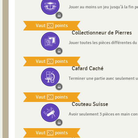
Jouer au moins un jeu jusqu'à la fin 
Vaut
20
points
Collectionneur de Pierres
Jouer toutes les pièces différentes d
Vaut
20
points
Cafard Caché
Terminer une partie avec seulement u
Vaut
20
points
Couteau Suisse
Avoir seulement 3 pièces en main cont
Vaut
20
points