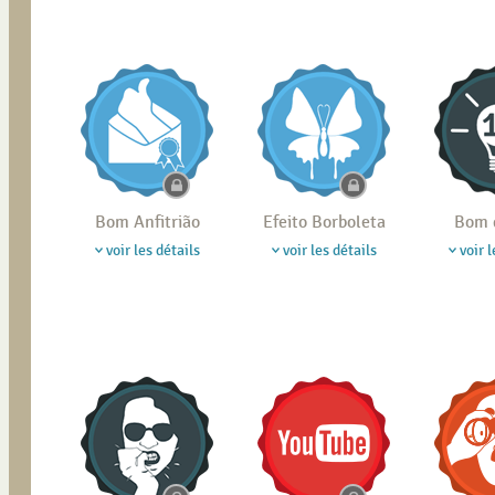
Bom Anfitrião
Efeito Borboleta
Bom 
voir les détails
voir les détails
voir l