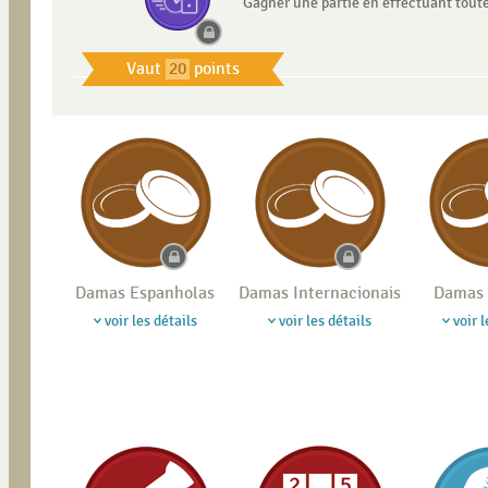
Gagner une partie en effectuant tout
Vaut
20
points
Damas Espanholas
Damas Internacionais
Damas 
voir les détails
voir les détails
voir l