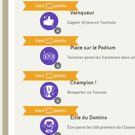
Vaut
20
points
Vainqueur
Gagner 10 jeux en Tournois
Vaut
20
points
Place sur le Podium
Terminer parmi les 3 premiers dans u
Vaut
20
points
Champion !
Remporter un Tournoi
Vaut
20
points
Élite du Domino
Être parmi les 100 premiers du Clas