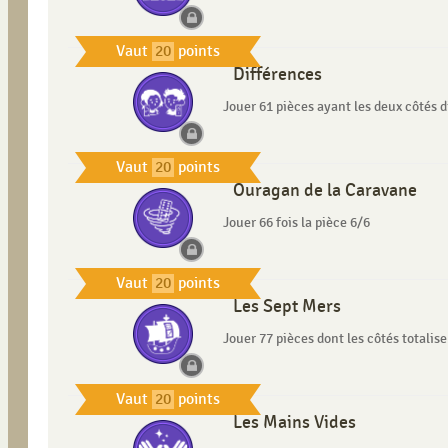
Vaut
20
points
Différences
Jouer 61 pièces ayant les deux côtés d
Vaut
20
points
Ouragan de la Caravane
Jouer 66 fois la pièce 6/6
Vaut
20
points
Les Sept Mers
Jouer 77 pièces dont les côtés totalise
Vaut
20
points
Les Mains Vides