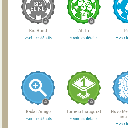
Big Blind
All In
P
voir les détails
voir les détails
voir l
Radar Amigo
Torneio Inaugural
Novo Me
meu 
voir les détails
voir les détails
voir l