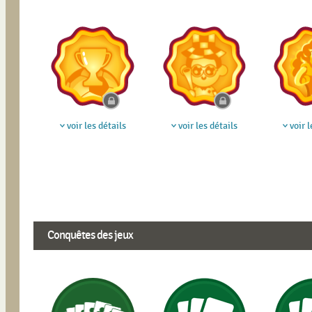
voir les détails
voir les détails
voir l
Conquêtes des jeux