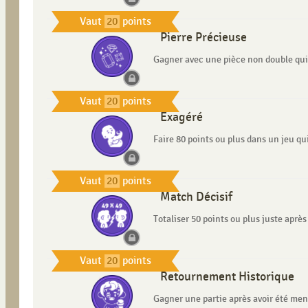
Vaut
20
points
Pierre Précieuse
Gagner avec une pièce non double qui
Vaut
20
points
Exagéré
Faire 80 points ou plus dans un jeu qu
Vaut
20
points
Match Décisif
Totaliser 50 points ou plus juste après
Vaut
20
points
Retournement Historique
Gagner une partie après avoir été men