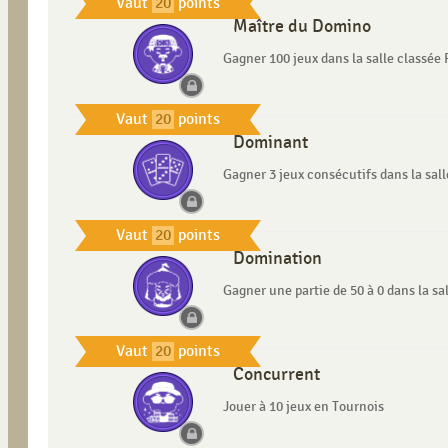
Vaut
20
points
Maître du Domino
Gagner 100 jeux dans la salle classée 
Vaut
20
points
Dominant
Gagner 3 jeux consécutifs dans la sall
Vaut
20
points
Domination
Gagner une partie de 50 à 0 dans la sa
Vaut
20
points
Concurrent
Jouer à 10 jeux en Tournois