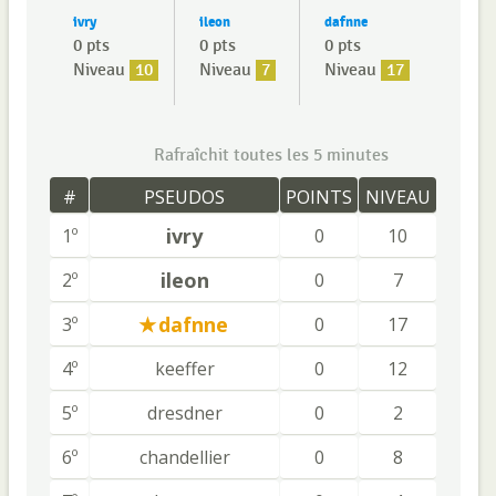
ivry
ileon
dafnne
0 pts
0 pts
0 pts
Niveau
10
Niveau
7
Niveau
17
Rafraîchit toutes les 5 minutes
#
PSEUDOS
POINTS
NIVEAU
ivry
1º
0
10
ileon
2º
0
7
dafnne
3º
0
17
4º
keeffer
0
12
5º
dresdner
0
2
6º
chandellier
0
8