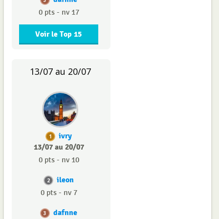
3
0 pts - nv 17
Voir le Top 15
13/07 au 20/07
ivry
1
13/07 au 20/07
0 pts - nv 10
ileon
2
0 pts - nv 7
dafnne
3