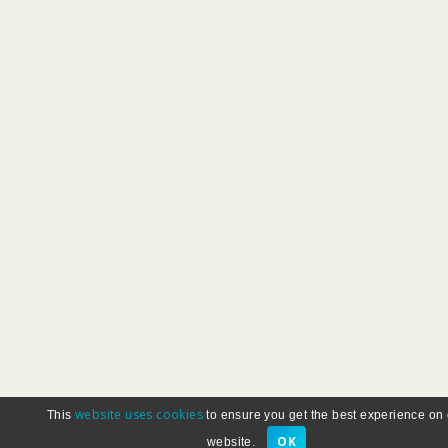
website uses cookies
This
to ensure you get the best experience on
OK
website.