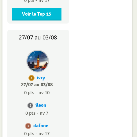
0 pts - nv 17
Voir le Top 15
27/07 au 03/08
ivry
1
27/07 au 03/08
0 pts - nv 10
ileon
2
0 pts - nv 7
dafnne
3
0 pts - nv 17