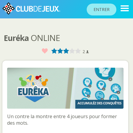
ENTRER
ONLINE
Euréka
CLASSEMENTS
TOURNOIS
Favoris
1
2
3
4
5
2
COMMUNAUTÉ
AIDE
PASSEPORT
!
JOUER
Un contre la montre entre 4 joueurs pour former
Langue du site
des mots.