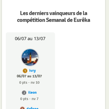
Les derniers vainqueurs de la
compétition Semanal de Eurêka
06/07 au 13/07
ivry
1
06/07 au 13/07
0 pts - nv 10
ileon
2
0 pts - nv 7
dafnne