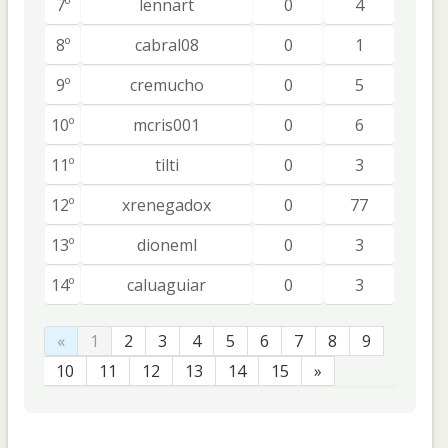
7º
lennart
0
4
8º
cabral08
0
1
9º
cremucho
0
5
10º
mcris001
0
6
11º
tilti
0
3
12º
xrenegadox
0
77
13º
dioneml
0
3
14º
caluaguiar
0
3
«
1
2
3
4
5
6
7
8
9
10
11
12
13
14
15
»