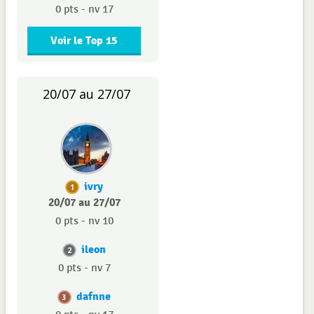
0 pts - nv 17
Voir le Top 15
20/07 au 27/07
ivry
1
20/07 au 27/07
0 pts - nv 10
ileon
2
0 pts - nv 7
dafnne
3