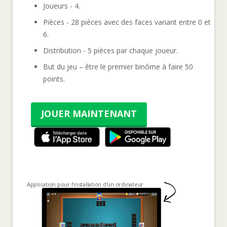
Joueurs - 4.
Pièces - 28 pièces avec des faces variant entre 0 et
6.
Distribution - 5 pièces par chaque joueur.
But du jeu – être le premier binôme à faire 50
points.
JOUER MAINTENANT
Application pour l'installation d'un ordinateur