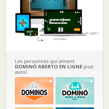
Version web/mobile, pas de registre
nécessaire
Les personnes qui aiment
DOMINÓ ABERTO EN LIGNE
joue
aussi
2350
829