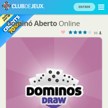
ENTRER
MENU
Dominó Aberto
Online
Favoris
1
2
3
4
5
50