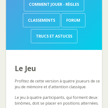
COMMENT JOUER - RÈGLES
CLASSEMENTS
FORUM
TRUCS ET ASTUCES
Le Jeu
Profitez de cette version à quatre joueurs de ce
jeu de mémoire et d'attention classique.
Le jeu à quatre participants, qui forment deux
binômes, doit se placer en positions alternées.