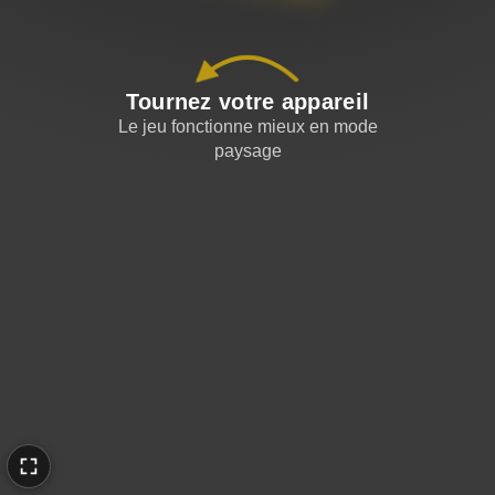
Tournez votre appareil
Le jeu fonctionne mieux en mode
paysage