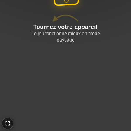
Tournez votre appareil
Le jeu fonctionne mieux en mode
paysage