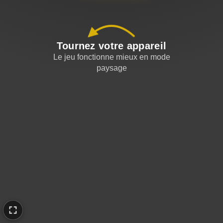
Tournez votre appareil
Le jeu fonctionne mieux en mode
paysage